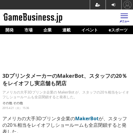
開発
市場
企業
連載
イベント
eスポーツ
ホーム
ゲーム開発
市場
マネタイズ
3DプリンタメーカーのMakerBot、スタッフの20％
企業動向
をレイオフし実店舗も閉店
人材育成
アメリカの大手3Dプリンタ企業の MakerBot が、スタッフの20％相当をレイオ
フしショールームも全店閉鎖すると発表した。
産業政策
その他
その他
2015.4.21（火） 15:36
連載
アメリカの大手3Dプリンタ企業の
MakerBot
が、スタッフ
の20％相当をレイオフしショールームも全店閉鎖すると発
イベント/セミナー
表した。