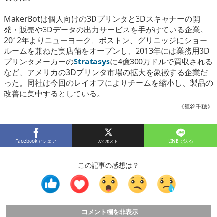
eスポーツ
MakerBotは個人向けの3Dプリンタと3Dスキャナーの開
発・販売や3Dデータの出力サービスを手がけている企業。
2012年よりニューヨーク、ボストン、グリニッジにショー
ルームを兼ねた実店舗をオープンし、2013年には業務用3D
プリンタメーカーの
Stratasys
に4億300万ドルで買収される
など、アメリカの3Dプリンタ市場の拡大を象徴する企業だ
った。同社は今回のレイオフによりチームを縮小し、製品の
改善に集中するとしている。
《籠谷千穂》
Facebookでシェア
LINEで送る
この記事の感想は？
コメント欄を非表示