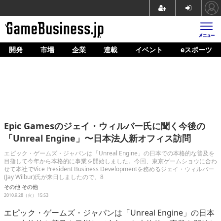
開発
市場
企業
連載
イベント
eスポーツ
ホーム
ゲーム開発
市場
マネタイズ
Epic Gamesのジェイ・ウィルバー氏に聞く今後の
企業動向
「Unreal Engine」〜日本法人新オフィス訪問
人材育成
エピック・ゲームズ・ジャパンは「Unreal Engine」の日本での本格的な普及を
目指して今年から本格的に事業を開始しました。今回、東京ゲームショウに合わ
せて本社でVice President Business Developmentを務めるジェイ・ウィルバー
産業政策
(Jay Wilbur)氏が来日しましたので、8
その他
その他
連載
2010.9.28（火） 15:53
イベント/セミナー
エピック・ゲームズ・ジャパンは「Unreal Engine」の日本