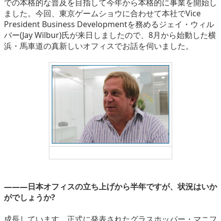
での本格的な普及を目指して今年から本格的に事業を開始し
eスポーツ
ました。今回、東京ゲームショウに合わせて本社でVice
President Business Developmentを務めるジェイ・ウィル
バー(Jay Wilbur)氏が来日しましたので、8月から始動した横
浜・馬車道の真新しいオフィスでお話を伺いました。
ジェイ・ウィルバー氏
―――日本オフィスの立ち上げから半年ですが、状況はいか
がでしょうか?
成長しています。正式に発表されたグラスホッパー・マニフ