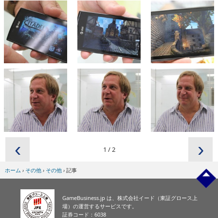
‹
›
1
/
2
ホーム
›
その他
›
その他
›
記事
GameBusiness.jp は、株式会社イード（東証グロース上
場）の運営するサービスです。
証券コード：6038