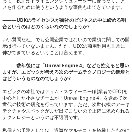
って、役所がドライビングシミュレーターに使ったり、アニ
メを作るために使うというような事例も出てきています。
―――UDKのライセンスが御社のビジネスの中に締める割
合というのはどのくらいなのでしょうか?
いい質問だね。でも公開企業ではないので業績に関しての開
示は行っていないません。ただ、UDXの商用利用も非常に
伸びてきているということは言えます。
―――数年後には「Unreal Engine 4」なども控えると思い
ますが、エピックが考える次のゲームテクノロジーの進歩と
はどういうものなのでしょうか?
エピックの本社ではティム・スウィーニー(創業者でCEO)を
中心とした小さなチームが「Unreal Engine 4」を含めて次
世代の技術の研究を行っています。ただ、次世代機のアーキ
テクチャやスペックがまだ出てこないので正確に求められる
テクノロジーというのは不透明です。
私個人の予測としては、過激なマルチコアを搭載したものに