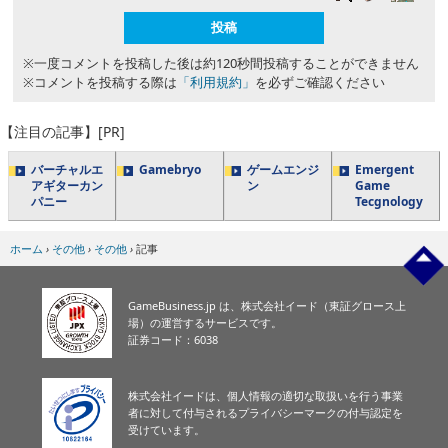
※一度コメントを投稿した後は約120秒間投稿することができません
※コメントを投稿する際は
「利用規約」
を必ずご確認ください
【注目の記事】[PR]
バーチャルエ
Gamebryo
ゲームエンジ
Emergent
アギターカン
ン
Game
パニー
Tecgnology
ホーム
›
その他
›
その他
›
記事
GameBusiness.jp は、株式会社イード（東証グロース上
場）の運営するサービスです。
証券コード：6038
株式会社イードは、個人情報の適切な取扱いを行う事業
者に対して付与されるプライバシーマークの付与認定を
受けています。