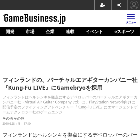
開発
市場
企業
連載
イベント
eスポーツ
ホーム
ゲーム開発
市場
マネタイズ
フィンランドの、バーチャルエアギターカンパニー社
企業動向
『Kung-Fu LIVE』にGamebryoを採用
人材育成
フィンランドはヘルシンキを拠点にするデベロッパーのバーチャルエアギターカ
ンパニー社（Virtual Air Guitar Company Ltd）は、PlayStation Network向けに
配信予定のファイティングアドベンチャー『Kung-Fu LIVE』にエマージェントゲ
産業政策
ームテクノロジー社のゲームエンジ
その他
その他
連載
2010.6.28（月） 17:10
イベント/セミナー
フィンランドはヘルシンキを拠点にするデベロッパーのバー