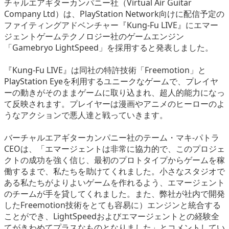
チャルエアギターカンパニー社（Virtual Air Guitar
eスポーツ
Company Ltd）は、PlayStation Network向けに配信予定の
ファイティングアドベンチャー『Kung-Fu LIVE』にエマー
ジェントゲームテクノロジー社のゲームエンジン
「Gamebryo LightSpeed」を採用すると発表しました。
『Kung-Fu LIVE』は同社の特許技術「Freemotion」と
PlayStation Eyeを利用するユニークなゲームで、プレイヤ
ーの動きがそのままゲームに取り込まれ、超人的能力になっ
て反映されます。プレイヤーは漫画やアニメのヒーローのよ
うなアクションで悪人達と戦っていきます。
バーチャルエアギターカンパニー社のテーム・マキ-パトラ
CEOは、「エマージェントは非常に協力的で、このプロジェ
クトの成功を強く信じ、最初のプロトタイプからゲームを稼
働するまで、私たちを助けてくれました。小さなスタジオで
ある私たちがよりよいゲームを作れるよう、エマージェント
のチームが手を貸してくれました。また、弊社が社内で開発
したFreemotion技術をとても容易に）エンジンと統合する
ことができ、LightSpeedおよびエマージェントとの経験全
てがきわめてプラスなものとなりました」とコメントしてい