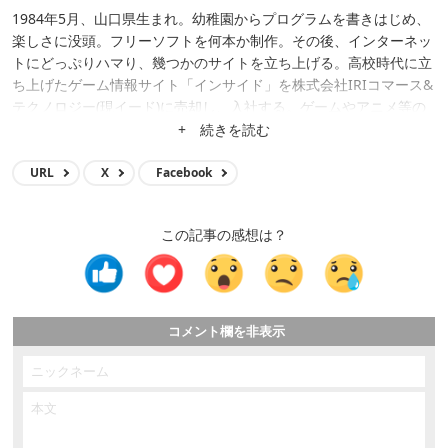
1984年5月、山口県生まれ。幼稚園からプログラムを書きはじめ、
楽しさに没頭。フリーソフトを何本か制作。その後、インターネッ
トにどっぷりハマり、幾つかのサイトを立ち上げる。高校時代に立
ち上げたゲーム情報サイト「インサイド」を株式会社IRIコマース&
テクノロジー(現イード)に売却し、入社する。ゲームやアニメ等の
メディア運営、クロスワードアプリ開発、サイト立ち上げ、サイト
+ 続きを読む
買収等に携わり、現在はメディア事業の統括。
URL
X
Facebook
この記事の感想は？
コメント欄を非表示