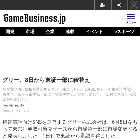
開発
市場
企業
連載
イベント
eスポーツ
ホーム
ゲーム開発
市場
マネタイズ
グリー、8日から東証一部に鞍替え
企業動向
携帯電話向けSNSを運営するグリー株式会社は、6月8日をもって東京証券取引
所マザーズから市場第一部に市場変更すると発表しました。1日付で東証から承
人材育成
認を得ました。
その他
その他
産業政策
2010.6.1（火） 17:31
連載
携帯電話向けSNSを運営するグリー株式会社は、6月8日をも
って東京証券取引所マザーズから市場第一部に市場変更する
イベント/セミナー
と発表しました。1日付で東証から承認を得ました。