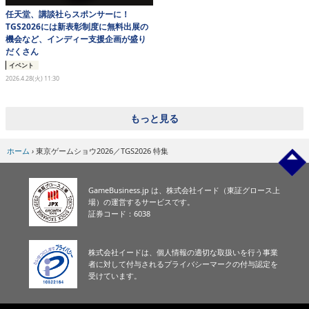
任天堂、講談社らスポンサーに！
TGS2026には新表彰制度に無料出展の
機会など、インディー支援企画が盛り
だくさん
イベント
2026.4.28(火) 11:30
もっと見る
ホーム
›
東京ゲームショウ2026／TGS2026 特集
GameBusiness.jp は、株式会社イード（東証グロース上
場）の運営するサービスです。
証券コード：6038
株式会社イードは、個人情報の適切な取扱いを行う事業
者に対して付与されるプライバシーマークの付与認定を
受けています。