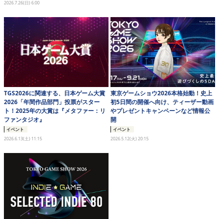
2026.7.26(日) 6:00
eスポーツ
TGS2026に関連する、日本ゲーム大賞
東京ゲームショウ2026本格始動！史上
2026「年間作品部門」投票がスター
初5日間の開催へ向け、ティーザー動画
ト！2025年の大賞は『メタファー：リ
やプレゼントキャンペーンなど情報公
ファンタジオ』
開
イベント
イベント
2026.6.13(土) 11:15
2026.5.12(火) 20:15