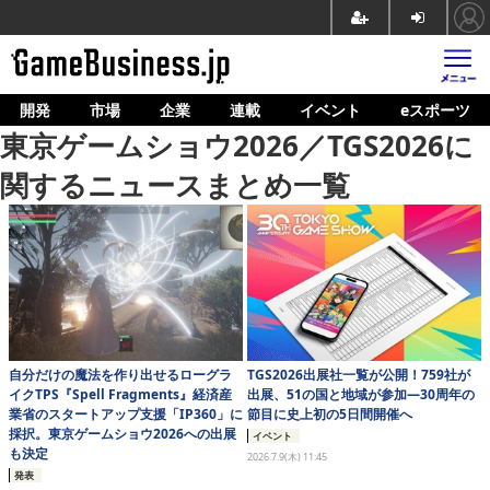
開発
市場
企業
連載
イベント
eスポーツ
ホーム
東京ゲームショウ2026／TGS2026に
ゲーム開発
関するニュースまとめ一覧
市場
マネタイズ
企業動向
人材育成
自分だけの魔法を作り出せるローグラ
TGS2026出展社一覧が公開！759社が
産業政策
イクTPS『Spell Fragments』経済産
出展、51の国と地域が参加―30周年の
業省のスタートアップ支援「IP360」に
節目に史上初の5日間開催へ
連載
採択。東京ゲームショウ2026への出展
イベント
も決定
2026.7.9(木) 11:45
イベント/セミナー
発表