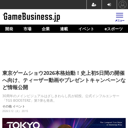
開発
市場
企業
連載
イベント
eスポーツ
ホーム
ゲーム開発
市場
マネタイズ
東京ゲームショウ2026本格始動！史上初5日間の開催
企業動向
へ向け、ティーザー動画やプレゼントキャンペーンな
ど情報公開
人材育成
30周年のメインビジュアルはざしきわらし氏が続投。公式インフルエンサー
産業政策
「TGS BOOSTERZ」第1弾も発表。
その他
イベント
連載
2026.5.12（火） 20:15
イベント/セミナー