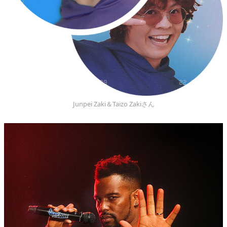
Junpei Zaki＆Taizo Zakiさん