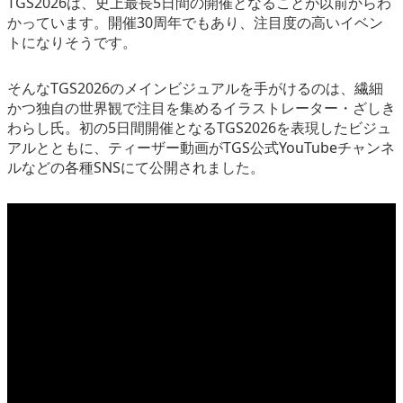
TGS2026は、史上最長5日間の開催となることが以前からわ
かっています。開催30周年でもあり、注目度の高いイベン
トになりそうです。
そんなTGS2026のメインビジュアルを手がけるのは、繊細
かつ独自の世界観で注目を集めるイラストレーター・ざしき
わらし氏。初の5日間開催となるTGS2026を表現したビジュ
アルとともに、ティーザー動画がTGS公式YouTubeチャンネ
ルなどの各種SNSにて公開されました。