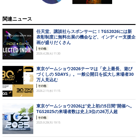
関連ニュース
任天堂、講談社らスポンサーに！TGS2026には新
表彰制度に無料出展の機会など、インディー支援企
画が盛りだくさん
その他
2026.4.28(火) 11:30
東京ゲームショウ2026テーマは「史上最長、遊び
づくしの 5DAYS」。一般公開日を拡大し来場者30
万人見込む
その他
2026.2.11(水) 11:15
東京ゲームショウ2026は“史上初の5日間”開催へ。
TGS2025の来場者数は史上3位の26万人超
その他
2025.9.29(月) 19:15