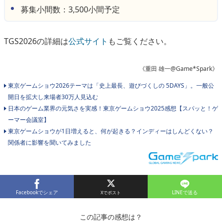
募集小間数：3,500小間予定
TGS2026の詳細は
公式サイト
もご覧ください。
《重田 雄一@Game*Spark》
東京ゲームショウ2026テーマは「史上最長、遊びづくしの 5DAYS」。一般公
開日を拡大し来場者30万人見込む
日本のゲーム業界の元気さを実感！東京ゲームショウ2025感想【スパッと！ゲ
ーマー会議室】
東京ゲームショウが1日増えると、何が起きる？インディーはしんどくない？
関係者に影響を聞いてみました
Facebookでシェア
LINEで送る
この記事の感想は？