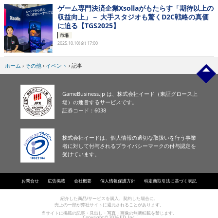
ゲーム専門決済企業Xsollaがもたらす「期待以上の
収益向上」－ 大手スタジオも驚くD2C戦略の真価
に迫る【TGS2025】
市場
2025.10.10(金) 17:00
ホーム
›
その他
›
イベント
›
記事
GameBusiness.jp は、株式会社イード（東証グロース上
場）の運営するサービスです。
証券コード：6038
株式会社イードは、個人情報の適切な取扱いを行う事業
者に対して付与されるプライバシーマークの付与認定を
受けています。
お問合せ
広告掲載
会社概要
個人情報保護方針
特定商取引法に基づく表記
紹介した商品/サービスを購入、契約した場合に、
売上の一部が弊社サイトに還元されることがあります。
当サイトに掲載の記事・見出し・写真・画像の無断転載を禁じます。
Copyright © 2026 IID, Inc.