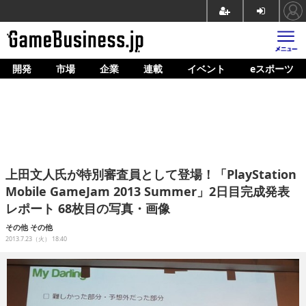
開発
市場
企業
連載
イベント
eスポーツ
ホーム
ゲーム開発
市場
マネタイズ
上田文人氏が特別審査員として登場！「PlayStation
企業動向
Mobile GameJam 2013 Summer」2日目完成発表
レポート 68枚目の写真・画像
人材育成
その他
その他
産業政策
2013.7.23（火） 18:40
連載
イベント/セミナー