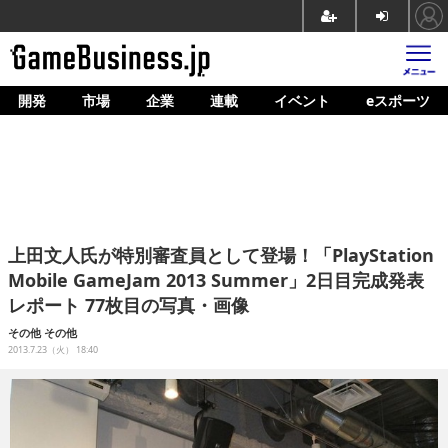
開発
市場
企業
連載
イベント
eスポーツ
ホーム
ゲーム開発
市場
マネタイズ
上田文人氏が特別審査員として登場！「PlayStation
企業動向
Mobile GameJam 2013 Summer」2日目完成発表
レポート 77枚目の写真・画像
人材育成
その他
その他
産業政策
2013.7.23（火） 18:40
連載
イベント/セミナー