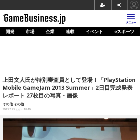
開発
市場
企業
連載
イベント
eスポーツ
ホーム
ゲーム開発
市場
マネタイズ
上田文人氏が特別審査員として登場！「PlayStation
企業動向
Mobile GameJam 2013 Summer」2日目完成発表
レポート 27枚目の写真・画像
人材育成
その他
その他
産業政策
2013.7.23（火） 18:40
連載
イベント/セミナー