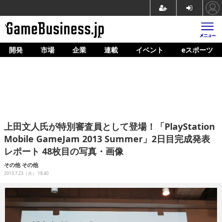
開発
市場
企業
連載
イベント
eスポーツ
ホーム
ゲーム開発
市場
マネタイズ
上田文人氏が特別審査員として登場！「PlayStation
企業動向
Mobile GameJam 2013 Summer」2日目完成発表
レポート 48枚目の写真・画像
人材育成
その他
その他
産業政策
2013.7.23（火） 18:40
連載
イベント/セミナー