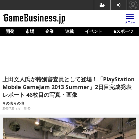
開発
市場
企業
連載
イベント
eスポーツ
ホーム
ゲーム開発
市場
マネタイズ
上田文人氏が特別審査員として登場！「PlayStation
企業動向
Mobile GameJam 2013 Summer」2日目完成発表
レポート 46枚目の写真・画像
人材育成
その他
その他
産業政策
2013.7.23（火） 18:40
連載
イベント/セミナー