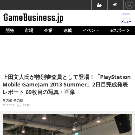
開発
市場
企業
連載
イベント
eスポーツ
ホーム
ゲーム開発
市場
マネタイズ
上田文人氏が特別審査員として登場！「PlayStation
企業動向
Mobile GameJam 2013 Summer」2日目完成発表
レポート 69枚目の写真・画像
人材育成
その他
その他
産業政策
2013.7.23（火） 18:40
連載
イベント/セミナー