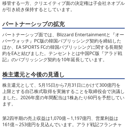
移管する一方、クリエイティブ面の決定権は子会社ネオプル
が引き続き保持するとしています。
パートナーシップの拡充
パートナーシップ面では、Blizzard Entertainmentと『オー
バーウォッチ』PC版の韓国パブリッシング契約を締結した
ほか、EA SPORTS FCの韓国パブリッシングに関する長期契
約をEAと結びました。テンセントとは中国PC版『アラド戦
記』のパブリッシング契約を10年延長しています。
株主還元と今後の見通し
株主還元として、5月15日から7月31日にかけて300億円を
上限とする自己株式取得を実施することを取締役会で決議し
ました。2026年度の年間配当は1株あたり60円を予想してい
ます。
第2四半期の売上収益は1,070億～1,197億円、営業利益は
161億～253億円を見込んでいます。アラド戦記フランチャ