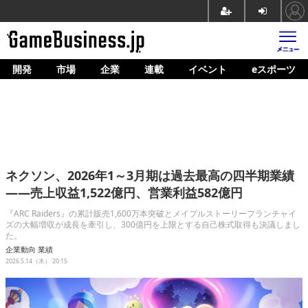
開発
市場
企業
連載
イベント
eスポーツ
ホーム
ゲーム開発
市場
マネタイズ
ネクソン、2026年1～3月期は過去最高の四半期業績
企業動向
——売上収益1,522億円、営業利益582億円
人材育成
『ARC Raiders』の累計販売1,600万本突破とメイプルストーリーフランチャイ
ズの大幅増収が成長を牽引し、300億円を上限とする自己株式取得も決議しまし
た。
産業政策
企業動向
業績
2026.5.14（木） 20:15
連載
イベント/セミナー