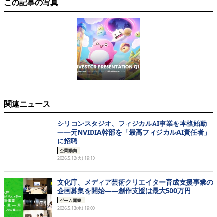
この記事の写真
関連ニュース
シリコンスタジオ、フィジカルAI事業を本格始動
——元NVIDIA幹部を「最高フィジカルAI責任者」
に招聘
企業動向
2026.5.12(火) 19:10
文化庁、メディア芸術クリエイター育成支援事業の
企画募集を開始——創作支援は最大500万円
ゲーム開発
2026.5.13(水) 19:00