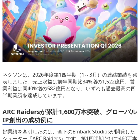
eスポーツ
ネクソンは、2026年度第1四半期（1～3月）の連結業績を発
表しました。売上収益は前年同期比34%増の1,522億円、営
業利益は同40%増の582億円となり、いずれも過去最高の四
半期業績を達成しています。
ARC Raidersが累計1,600万本突破、グローバル
IP創出の成功例に
好業績を牽引したのは、傘下のEmbark Studiosが開発した
シューター『ARC Raiders』です。第1四半期だけで460万本