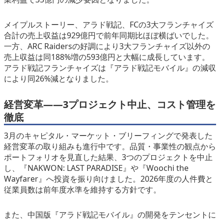
メイプルストーリー、アラド戦記、FCの3大フランチャイズ
合計の売上収益は929億円で前年同期比ほぼ横ばいでした。
一方、ARC Raidersの好調により3大フランチャイズ以外の
売上収益は同188%増の593億円と大幅に成長しています。
アラド戦記フランチャイズは『アラド戦記モバイル』の減収
により同26%減となりました。
経営変革——3プロジェクト中止、コスト管理を
徹底
3月のキャピタル・マーケット・ブリーフィングで発表した
経営変革の取り組みも進行中です。品質・事業性の観点から
ポートフォリオを見直した結果、3つのプロジェクトを中止
し、『NAKWON: LAST PARADISE』や『Woochi the
Wayfarer』へ投資を振り向けました。2026年度の人件費と
従業員数は前年度水準を維持する方針です。
また、中国版『アラド戦記モバイル』の開発をテンセントに