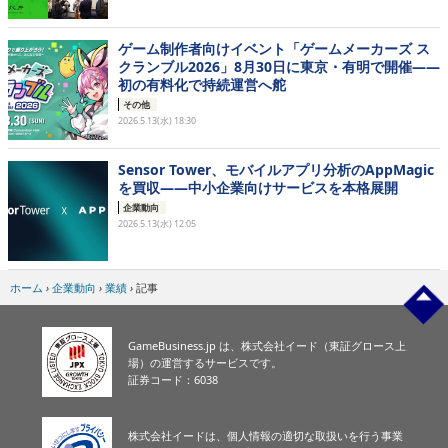
ゲーム制作者向けイベント「ゲームメーカーズ ス
クランブル2026」8月30日に東京・有明で開催——
初の有料化で持続運営へ舵
その他
2026.5.13(水) 18:30
Sensor Tower、モバイルアプリ分析のAppMagic
を買収——中小企業向けサービスを本格展開
企業動向
2026.5.13(水) 12:05
ホーム
›
企業動向
›
業績
›
記事
GameBusiness.jp は、株式会社イード（東証グロース上
場）の運営するサービスです。
証券コード：6038
株式会社イードは、個人情報の適切な取扱いを行う事業