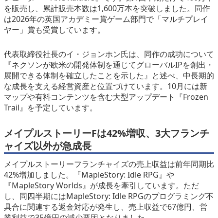
を販売し、累計販売本数は1,600万本を突破しました。同作
は2026年の英国アカデミー賞ゲーム部門で「マルチプレイ
ヤー」賞も受賞しています。
代表取締役社長のイ・ジョンホン氏は、同作の成功について
『ネクソンが欧米の開発体制を通じてグローバルIPを創出・
展開できる体制を確立したことを示した』と述べ、中長期的
な成長を支える経営資産と位置づけています。10月には新
マップや有料コンテンツを含む大型アップデート『Frozen
Trail』を予定しています。
メイプルストーリーFは42%増収、3大フランチ
ャイズ以外が急成長
メイプルストーリーフランチャイズの売上収益は前年同期比
42%増加しました。『MapleStory: Idle RPG』や
『MapleStory Worlds』が成長を牽引しています。ただ
し、同四半期にはMapleStory: Idle RPGのプログラミング不
具合に関連する返金対応が発生し、売上収益で67億円、営
業利益で35億円の減少要因となりました。