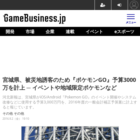
開発
市場
企業
連載
イベント
eスポーツ
ホーム
ゲーム開発
市場
マネタイズ
宮城県、被災地誘客のため『ポケモンGO』予算3000
企業動向
万を計上 ─ イベントや地域限定ポケモンなど
人材育成
河北新報は、宮城県がiOS/Android『Pokemon GO』のイベント開催やシステム
改修などに使用する予算3,000万円を、2016年度の一般会計補正予算案に計上す
ると報じています。
産業政策
その他
その他
2016.9.2（金） 19:10
連載
イベント/セミナー