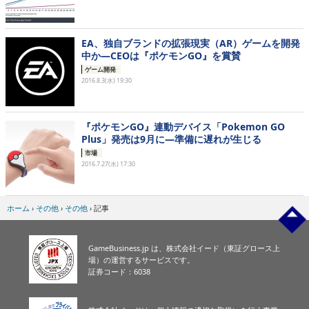
EA、独自ブランドの拡張現実（AR）ゲームを開発
中か―CEOは『ポケモンGO』を賞賛
ゲーム開発
2016.8.3(水) 19:30
『ポケモンGO』連動デバイス「Pokemon GO
Plus」発売は9月に―準備に遅れが生じる
市場
2016.7.27(水) 17:30
ホーム
›
その他
›
その他
›
記事
GameBusiness.jp は、株式会社イード（東証グロース上
場）の運営するサービスです。
証券コード：6038