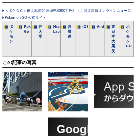
＜ポケＧＯ＞被災地誘客 宮城県3000万円計上 | 河北新報オンラインニュース
Pokemon GO 公式サイト
ポ
Pokemon
任
Niantic
宮
iOS
Android
東
ポ
ケ
Go
天
Labs
城
日
ケ
モ
堂
県
本
モ
ン
大
ン
震
GO
災
この記事の写真