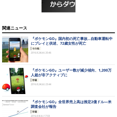
関連ニュース
『ポケモンGO』国内初の死亡事故…自動車運転中
にプレイと供述、72歳女性が死亡
その他
2016.8.24(水) 20:46
『ポケモンGO』ユーザー数が減少傾向、1,200万
人超が非アクティブに
市場
2016.8.24(水) 23:44
『ポケモンGO』全世界売上高は推定2億ドル―米
調査会社が報告
市場
2016.8.9(火) 17:03