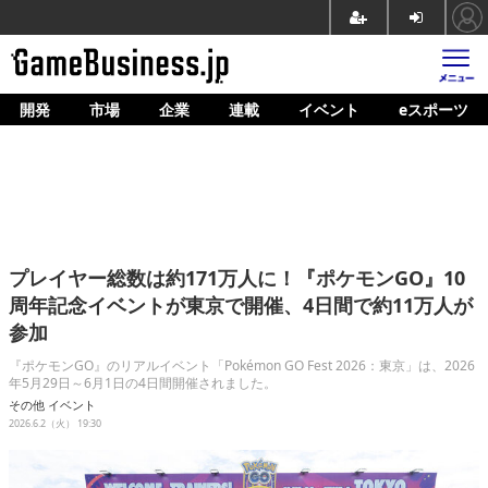
開発
市場
企業
連載
イベント
eスポーツ
ホーム
ゲーム開発
市場
マネタイズ
プレイヤー総数は約171万人に！『ポケモンGO』10
企業動向
周年記念イベントが東京で開催、4日間で約11万人が
参加
人材育成
『ポケモンGO』のリアルイベント「Pokémon GO Fest 2026：東京」は、2026
産業政策
年5月29日～6月1日の4日間開催されました。
その他
イベント
連載
2026.6.2（火） 19:30
イベント/セミナー