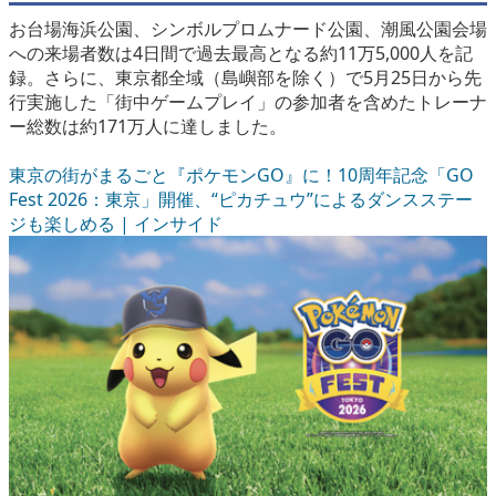
お台場海浜公園、シンボルプロムナード公園、潮風公園会場
への来場者数は4日間で過去最高となる約11万5,000人を記
録。さらに、東京都全域（島嶼部を除く）で5月25日から先
行実施した「街中ゲームプレイ」の参加者を含めたトレーナ
ー総数は約171万人に達しました。
東京の街がまるごと『ポケモンGO』に！10周年記念「GO
Fest 2026：東京」開催、“ピカチュウ”によるダンスステー
ジも楽しめる | インサイド