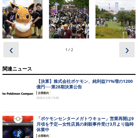
‹
›
1
/
2
関連ニュース
【決算】株式会社ポケモン、純利益71%増の1200
億円──第28期決算公告
企業動向
2026.6.1(月) 15:00
「ポケモンセンターメガトウキョー」営業再開は9
月頃を予定―女性店員の刺殺事件受け3月より臨時
休業中
企業動向