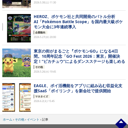
2026.5.30(土) 11:30
HEROZ、ポケモン社と共同開発のバトル分析
AI「Pokémon Battle Scope」を国内最大級ポケ
モン大会に3年連続導入
企業動向
2026.5.27(水) 20:00
東京の街がまるごと『ポケモンGO』になる4日
間。10周年記念「GO Fest 2026：東京」開催決
定！“ピカチュウ”によるダンスステージも楽しめる
その他
2026.5.26(火) 19:45
EAGLE、ポイ活機能をアプリに組み込む収益化支
援SaaS「ポイリンク」を新会社で提供開始
マネタイズ
2026.6.2(火) 15:45
ホーム
›
その他
›
イベント
›
記事