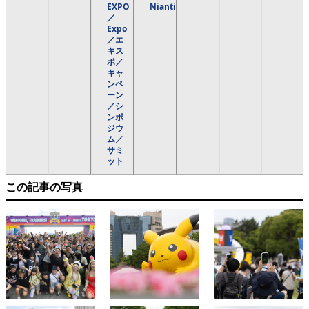
EXPO
Niantic
／
Expo
／エ
キス
ポ／
キャ
ンペ
ーン
／シ
ンポ
ジウ
ム／
サミ
ット
この記事の写真