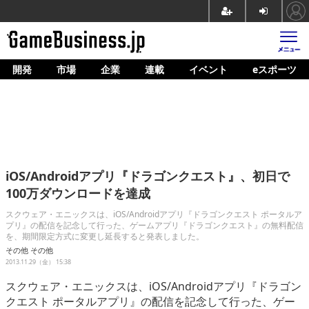
開発
市場
企業
連載
イベント
eスポーツ
ホーム
ゲーム開発
市場
マネタイズ
iOS/Androidアプリ『ドラゴンクエスト』、初日で
企業動向
100万ダウンロードを達成
人材育成
スクウェア・エニックスは、iOS/Androidアプリ『ドラゴンクエスト ポータルア
プリ』の配信を記念して行った、ゲームアプリ『ドラゴンクエスト』の無料配信
を、期間限定方式に変更し延長すると発表しました。
産業政策
その他
その他
2013.11.29（金） 15:38
連載
スクウェア・エニックスは、iOS/Androidアプリ『ドラゴン
イベント/セミナー
クエスト ポータルアプリ』の配信を記念して行った、ゲー