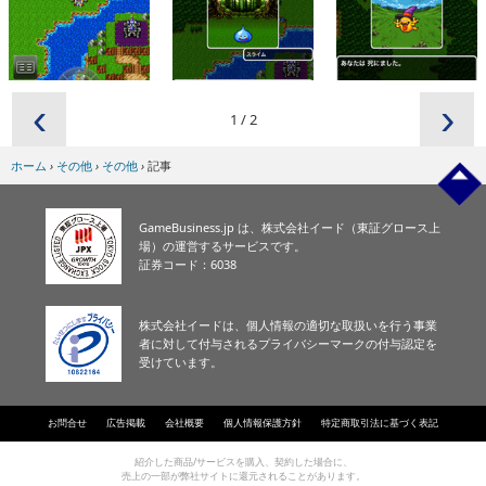
‹
›
1
/
2
ホーム
›
その他
›
その他
›
記事
GameBusiness.jp は、株式会社イード（東証グロース上
場）の運営するサービスです。
証券コード：6038
株式会社イードは、個人情報の適切な取扱いを行う事業
者に対して付与されるプライバシーマークの付与認定を
受けています。
お問合せ
広告掲載
会社概要
個人情報保護方針
特定商取引法に基づく表記
紹介した商品/サービスを購入、契約した場合に、
売上の一部が弊社サイトに還元されることがあります。