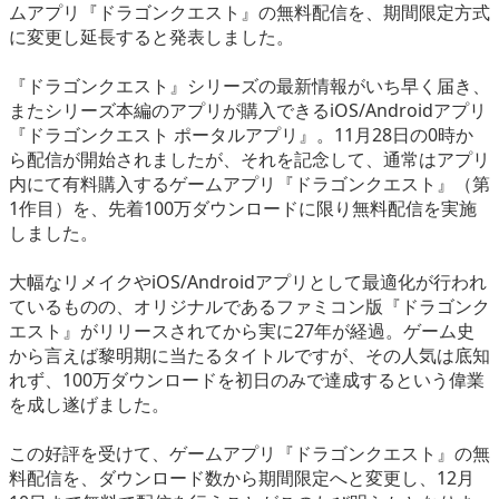
ムアプリ『ドラゴンクエスト』の無料配信を、期間限定方式
eスポーツ
に変更し延長すると発表しました。
『ドラゴンクエスト』シリーズの最新情報がいち早く届き、
またシリーズ本編のアプリが購入できるiOS/Androidアプリ
『ドラゴンクエスト ポータルアプリ』。11月28日の0時か
ら配信が開始されましたが、それを記念して、通常はアプリ
内にて有料購入するゲームアプリ『ドラゴンクエスト』（第
1作目）を、先着100万ダウンロードに限り無料配信を実施
しました。
大幅なリメイクやiOS/Androidアプリとして最適化が行われ
ているものの、オリジナルであるファミコン版『ドラゴンク
エスト』がリリースされてから実に27年が経過。ゲーム史
から言えば黎明期に当たるタイトルですが、その人気は底知
れず、100万ダウンロードを初日のみで達成するという偉業
を成し遂げました。
この好評を受けて、ゲームアプリ『ドラゴンクエスト』の無
料配信を、ダウンロード数から期間限定へと変更し、12月