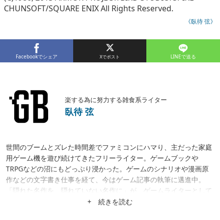
CHUNSOFT/SQUARE ENIX All Rights Reserved.
《臥待 弦》
Facebookでシェア
LINEで送る
楽する為に努力する雑食系ライター
臥待 弦
世間のブームとズレた時間差でファミコンにハマり、主だった家庭
用ゲーム機を遊び続けてきたフリーライター。ゲームブックや
TRPGなどの沼にもどっぷり浸かった。ゲームのシナリオや漫画原
作などの文字書き仕事を経て、今はゲーム記事の執筆に邁進中。
「隠れた名作を、隠れていない名作に」が、ゲームライターとして
の目標。隙あらば、あまり知られていない作品にスポットを当てた
+ 続きを読む
がる。仕事は幅広く募集中。