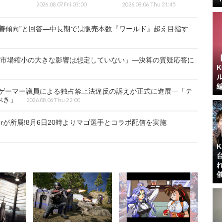
2026.08.07 Fri 03:00
2026.08.06 Thu 21:45
善傾向”と回答―中長期では販売本数『ワールド』超え目指す
ク市場縮小の大きな影響は想定していない」―決算の質疑応答に
のゲーマー議員による独占禁止法違反の訴えが正式に進展―「テ
べき」
2026.08.06 Thu 22:00
berが所属!8月6日20時よりマゴ選手とコラボ配信を実施