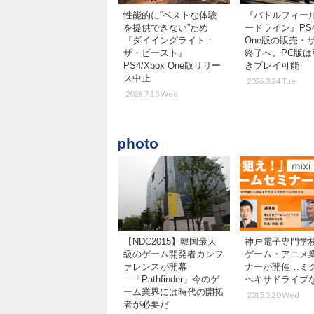
性能的に“ベストな体験
『バトルフィール
を提供できない”ため
ードライン』PS4/
『ダイイングライト：
One版の販売・
ザ・ビースト』
終了へ。PC版は
PS4/Xbox One版リリー
きプレイ可能
ス中止
2026.3.24 Tue
2026.7.15 Wed
photo
【NDC2015】韓国最大
神戸電子専門学
級のゲーム開発者カンフ
ゲーム・アニメ
ァレンスが開幕
ナーが開催…ミ
―「Pathfinder」今のゲ
ヘキサドライブ
ーム業界には時代の開拓
2015.5.20 Wed
者が必要だ