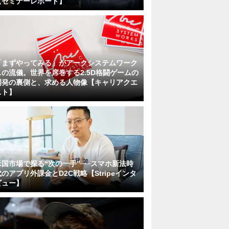
【セミナーレポート】
「まずやってみる」がアークシステムワーク
スの流儀。世界を席巻する2.5D格闘ゲームの
開発の裏側と、求める人物像【キャリアクエ
スト】
米国市場で探る“次の一手”──スマホ新法時
代のアプリ外課金とD2C戦略【Stripeインタ
ビュー】