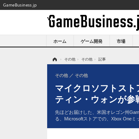
GameBusiness.jp
ホーム
ゲーム開発
市場
ホーム
›
その他
›
その他
›
記事
その他
その他
マイクロソフトストア
ティン・ウォンが参
先ほどお届けした、米国オレゴン州Ga
る、Microsoftストアでの、Xbox