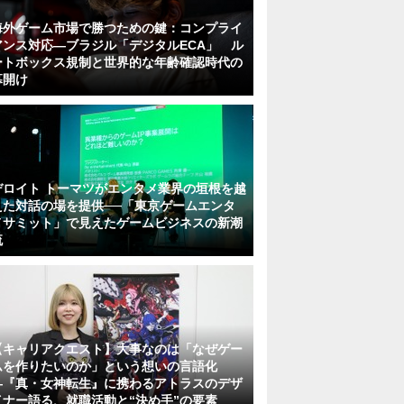
海外ゲーム市場で勝つための鍵：コンプライ
アンス対応—ブラジル「デジタルECA」 ル
ートボックス規制と世界的な年齢確認時代の
幕開け
デロイト トーマツがエンタメ業界の垣根を越
えた対話の場を提供──「東京ゲームエンタ
メサミット」で見えたゲームビジネスの新潮
流
【キャリアクエスト】大事なのは「なぜゲー
ムを作りたいのか」という想いの言語化
―『真・女神転生』に携わるアトラスのデザ
イナー語る、就職活動と“決め手”の要素