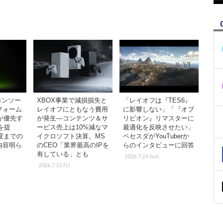
コンソー
XBOX事業で減損損失と
「レイオフは『TES6』
フォーム
レイオフにともなう費用
に影響しない」「『オブ
が優先す
が発生―コンテンツ＆サ
リビオン』リマスターに
を提
ービス売上は10%減なマ
最適化を反映させたい」
年度までの
イクロソフト決算。MS
ベセスダがYouTuberか
内容明ら
のCEO「業界最高のIPを
らのインタビューに回答
有している」とも
2026.7.26 Sun
2026.7.31 Fri