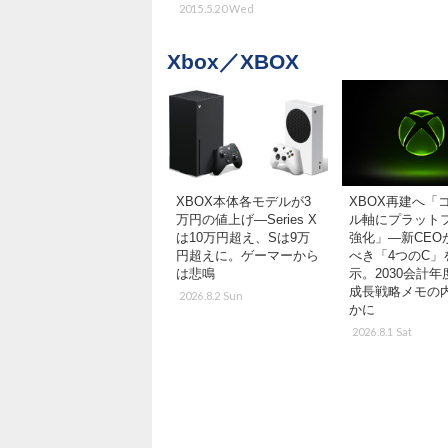
2015.5.20 Wed
Xbox／XBOX
XBOX本体各モデルが3
XBOX再建へ「
万円の値上げ―Series X
ル軸にプラット
は10万円超え、Sは9万
強化」―新CEO
円超えに。ゲーマーから
べき「4つのC」
は悲鳴
示。2030会計
成長戦略メモの
2026.8.2 Sun
かに
2026.8.1 Sat