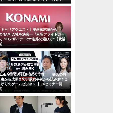
【キャリアクエスト】漫画家志望から
KONAMI入社を決意―『麻雀ファイトガー
ル』2Dデザイナーの“進路の選び方”【就活
編】
KLabが語る外部決済のリアル――導入の舞
台裏から成果まで、成功事例から読み解くこ
れからのゲームビジネス【6/4セミナー開
催】