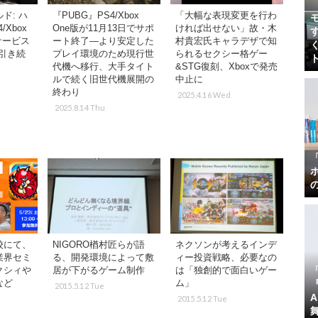
ド: ハ
『PUBG』PS4/Xbox
「大幅な表現変更を行わ
Xbox
One版が11月13日でサポ
ければ出せない」故・木
サービス
ート終了―より安定した
村貴宏氏キャラデザで知
引き続
プレイ環境のため現行世
られるセクシー格ゲー
代機へ移行、大手タイト
&STG復刻、Xboxで発売
ルで続く旧世代機展開の
中止に
終わり
2025.4.16 Wed
2025.8.14 Thu
校にて、
NIGORO楢村匠らが語
ネクソンが考えるインデ
業界セミ
る、開発環境によって敷
ィー投資戦略、必要なの
クシィや
居が下がるゲーム制作
は「独創的で面白いゲー
など
ム」
『
2015.5.12 Tue
2015.5.12 Tue