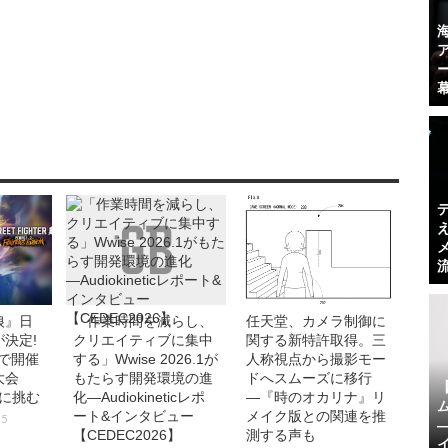
狼』日
「作業時間を減らし、
任天堂、カメラ制御に
決定!
クリエイティブに集中
関する新特許取得。三
で開催
する」Wwise 2026.1が
人称視点から撮影モー
大会
もたらす開発環境の進
ドへスムーズに移行
界に挑む
化―Audiokineticレポ
―『時のオカリナ』リ
ート&インタビュー
メイク版との関連を推
15
【CEDEC2026】
測する声も