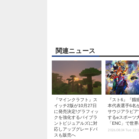
関連ニュース
『マインクラフト』ス
『スト6』『餓
イッチ2版が10月27日
本代表選手6名が
に発売決定!グラフィッ
サウジアラビア
クを強化するバイブラ
するeスポーツ
ントビジュアルズに対
「ENC」で世
応しアップグレードパ
2026.08.04 Tue 22:
スも販売へ