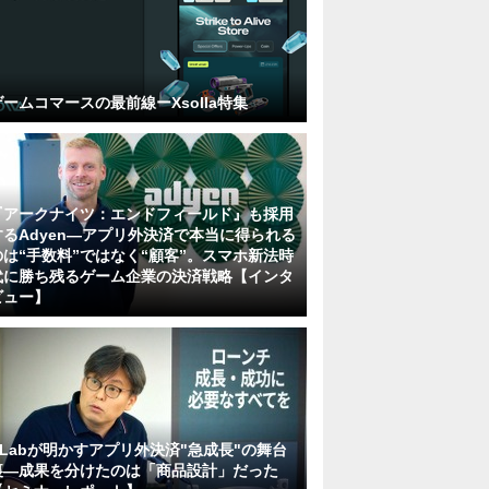
ゲームコマースの最前線ーXsolla特集
『アークナイツ：エンドフィールド』も採用
するAdyen―アプリ外決済で本当に得られる
のは“手数料”ではなく“顧客”。スマホ新法時
代に勝ち残るゲーム企業の決済戦略【インタ
ビュー】
KLabが明かすアプリ外決済"急成長"の舞台
裏―成果を分けたのは「商品設計」だった