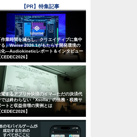
【PR】特集記事
「作業時間を減らし、クリエイティブに集中
る」Wwise 2026.1がもたらす開発環境の
化―Audiokineticレポート＆インタビュー
CEDEC2026】
激変するアプリ外決済のイマ―ただの決済代
行では終わらない「Xsolla」の法務・税務サ
ポートと収益倍増の実例とは
CEDEC2026】