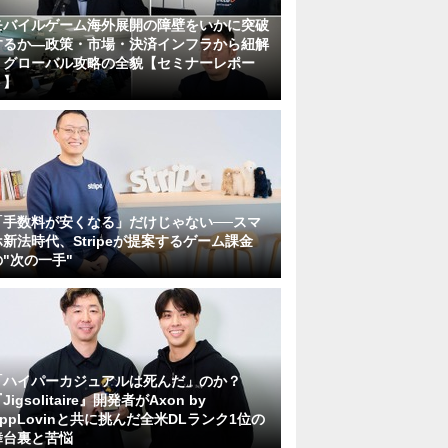
モバイルゲーム海外展開の障壁をいかに突破
するか―政策・市場・決済インフラから紐解
くグローバル攻略の全貌【セミナーレポー
ト】
「手数料が安くなる」だけじゃない──スマ
ホ新法時代、Stripeが提案するゲーム課金
の"次の一手"
「ハイパーカジュアルは死んだ」のか？
Jigsolitaire』開発者がAxon by
AppLovinと共に挑んだ全米DLランク1位の
舞台裏と苦悩