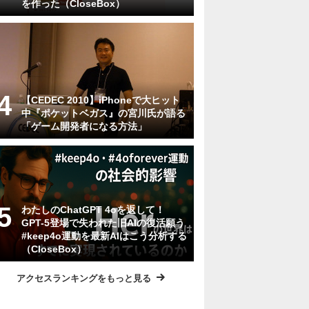
を作った（CloseBox）
【CEDEC 2010】iPhoneで大ヒット
中『ポケットベガス』の宮川氏が語る
「ゲーム開発者になる方法」
わたしのChatGPT 4oを返して！
GPT-5登場で失われた旧AIの復活願う
#keep4o運動を最新AIはこう分析する
（CloseBox）
アクセスランキングをもっと見る