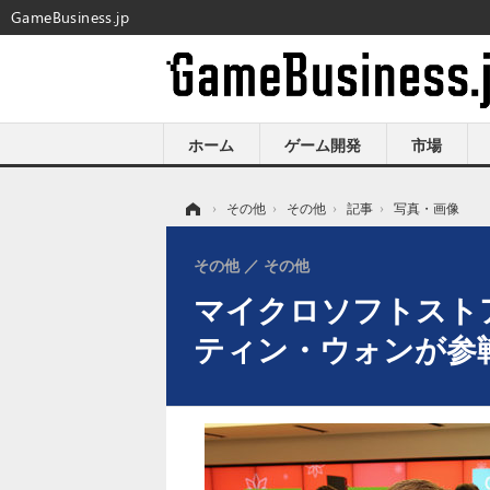
GameBusiness.jp
ホーム
ゲーム開発
市場
ホーム
›
その他
›
その他
›
記事
›
写真・画像
その他
その他
マイクロソフトストア
ティン・ウォンが参戦