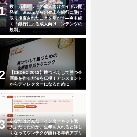
数十万本ヒットの成人向けタイトル開
発者、Steamからの売上を銀行に受け
取り拒否されたことを明かす―今も続
く「銀行による成人向けコンテンツの
規制」
【CEDEC 2013】勝つべくして勝つ企
画書を作る方法を伝授！アシスタント
からディレクターになるために
あなたはどんな「インターネット老
人」だったのか。生年を入れると詳し
くなってウンチクが語れる年表アプリ