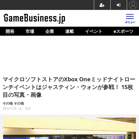
開発
市場
企業
連載
イベント
eスポーツ
ホーム
ゲーム開発
市場
マネタイズ
マイクロソフトストアのXbox Oneミッドナイトロー
企業動向
ンチイベントはジャスティン・ウォンが参戦！ 15枚
目の写真・画像
人材育成
その他
その他
産業政策
2013.11.23（土） 9:22
連載
イベント/セミナー