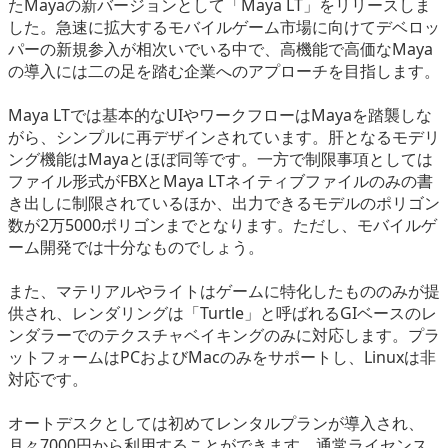
たMayaの新バージョンとして「Maya LT」をリリースしま
eスポーツ
した。急速に拡大するモバイルゲーム市場に向けてデベロッ
パーの新規参入が相次いでいる中で、高機能で高価なMaya
の導入には二の足を踏む企業へのアプローチを目指します。
Maya LTでは基本的なUIやワークフローはMayaを踏襲しな
がら、シンプルに再デザインされています。肝となるモデリ
ング機能はMayaとほぼ同等です。一方で制限事項としては
ファイル形式がFBXとMaya LTネイティブファイルのみの書
き出しに制限されているほか、出力できるモデルのポリゴン
数が2万5000ポリゴンまでとなります。ただし、モバイルゲ
ーム開発では十分なものでしょう。
また、マテリアルやライトはゲームに特化したもののみが提
供され、レンダリングは「Turtle」と呼ばれるGIベースのレ
ンダラーでのテクスチャベイキングのみに対応します。プラ
ットフォームはPCおよびMacのみをサポートし、Linuxは非
対応です。
オートデスクとしては初めてレンタルプランが導入され、
月々7000円から利用することができます。通常ライセンス