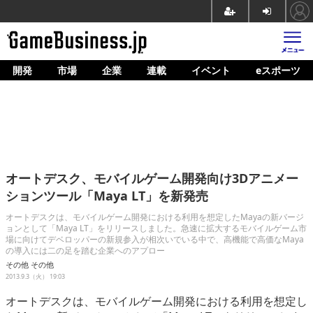
開発
市場
企業
連載
イベント
eスポーツ
ホーム
ゲーム開発
市場
マネタイズ
オートデスク、モバイルゲーム開発向け3Dアニメー
企業動向
ションツール「Maya LT」を新発売
人材育成
オートデスクは、モバイルゲーム開発における利用を想定したMayaの新バージ
ョンとして「Maya LT」をリリースしました。急速に拡大するモバイルゲーム市
場に向けてデベロッパーの新規参入が相次いでいる中で、高機能で高価なMaya
産業政策
の導入には二の足を踏む企業へのアプロー
その他
その他
連載
2013.9.3（火） 19:03
イベント/セミナー
オートデスクは、モバイルゲーム開発における利用を想定し