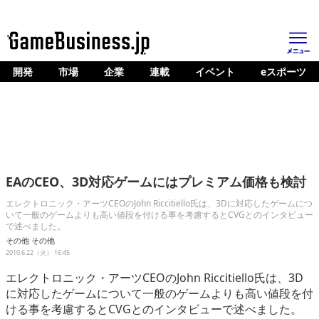
開発
市場
企業
連載
イベント
eスポーツ
ホーム
ゲーム開発
市場
マネタイズ
EAのCEO、3D対応ゲームにはプレミアム価格も検討
企業動向
エレクトロニック・アーツCEOのJohn Riccitiello氏は、3Dに対応したゲームにつ
いて一般のゲームよりも高い値段を付ける事を考慮するとCVGとのインタビュー
人材育成
で述べました。
その他
その他
産業政策
2010.6.22（火） 16:45
連載
エレクトロニック・アーツCEOのJohn Riccitiello氏は、3D
に対応したゲームについて一般のゲームよりも高い値段を付
イベント/セミナー
ける事を考慮するとCVGとのインタビューで述べました。