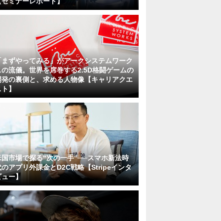
【セミナーレポート】
「まずやってみる」がアークシステムワーク
スの流儀。世界を席巻する2.5D格闘ゲームの
開発の裏側と、求める人物像【キャリアクエ
スト】
米国市場で探る“次の一手”──スマホ新法時
代のアプリ外課金とD2C戦略【Stripeインタ
ビュー】