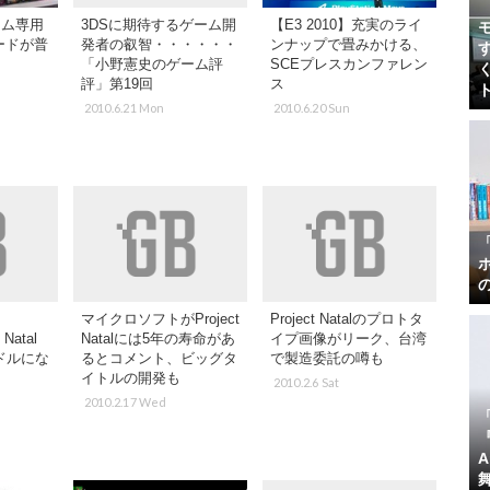
ゲーム専用
3DSに期待するゲーム開
【E3 2010】充実のライ
ードが普
発者の叡智・・・・・・
ンナップで畳みかける、
「小野憲史のゲーム評
SCEプレスカンファレン
評」第19回
ス
2010.6.21 Mon
2010.6.20 Sun
マイクロソフトがProject
Project Natalのプロトタ
 Natal
Natalには5年の寿命があ
イプ画像がリーク、台湾
ドルにな
るとコメント、ビッグタ
で製造委託の噂も
イトルの開発も
2010.2.6 Sat
2010.2.17 Wed
『