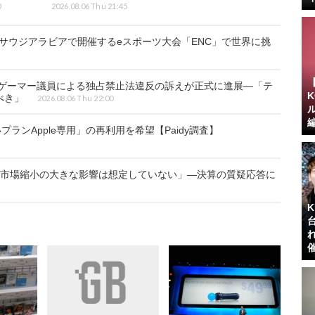
0
2026.08.06 Thu 21:45
!サウジアラビアで開催するeスポーツ大会「ENC」で世界に挑
のゲーマー議員による独占禁止法違反の訴えが正式に進展―「テ
べき」
2026.08.06 Thu 22:00
プランApple専用」の再利用を希望【Paidy調査】
ク市場縮小の大きな影響は想定していない」―決算の質疑応答に