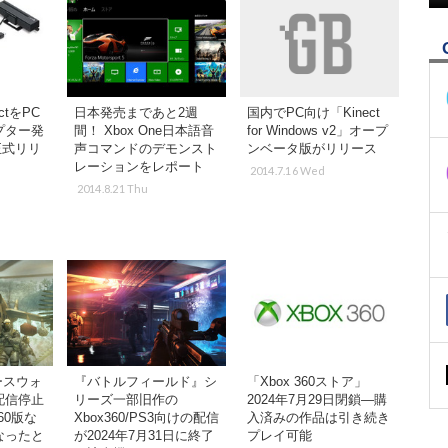
ectをPC
日本発売まであと2週
国内でPC向け「Kinect
プター発
間！ Xbox One日本語音
for Windows v2」オープ
も正式リリ
声コマンドのデモンスト
ンベータ版がリリース
レーションをレポート
2014.7.16 Wed
2014.8.21 Thu
ースウォ
『バトルフィールド』シ
「Xbox 360ストア」
配信停止
リーズ一部旧作の
2024年7月29日閉鎖―購
360版な
Xbox360/PS3向けの配信
入済みの作品は引き続き
なったと
が2024年7月31日に終了
プレイ可能