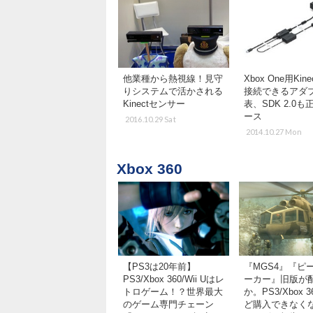
他業種から熱視線！見守
Xbox One用Kin
りシステムで活かされる
接続できるアダ
Kinectセンサー
表、SDK 2.0
ース
2016.10.29 Sat
2014.10.27 Mon
Xbox 360
【PS3は20年前】
『MGS4』『ピ
PS3/Xbox 360/Wii Uはレ
ーカー』旧版が
トロゲーム！？世界最大
か。PS3/Xbox 
のゲーム専門チェーン
ど購入できなく