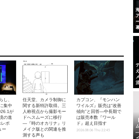
らし、
任天堂、カメラ制御に
カプコン、『モンハン
に集中
関する新特許取得。三
ワイルズ』販売は“改善
26.1が
人称視点から撮影モー
傾向”と回答―中長期で
境の進
ドへスムーズに移行
は販売本数『ワール
icレポ
―『時のオカリナ』リ
ド』超え目指す
ュー
メイク版との関連を推
2026.08.06 Thu 22:45
】
測する声も