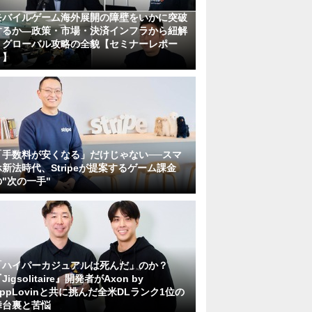
モバイルゲーム海外展開の障壁をいかに突破
するか―政策・市場・決済インフラから紐解
くグローバル攻略の全貌【セミナーレポー
ト】
「手数料が安くなる」だけじゃない──スマ
ホ新法時代、Stripeが提案するゲーム課金
の"次の一手"
「ハイパーカジュアルは死んだ」のか？
Jigsolitaire』開発者がAxon by
AppLovinと共に挑んだ全米DLランク1位の
舞台裏と苦悩