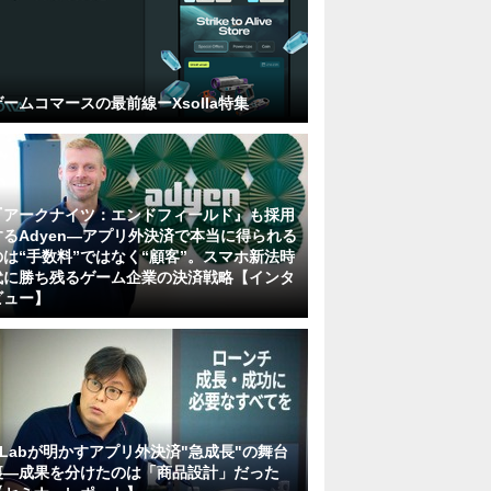
ゲームコマースの最前線ーXsolla特集
『アークナイツ：エンドフィールド』も採用
するAdyen―アプリ外決済で本当に得られる
のは“手数料”ではなく“顧客”。スマホ新法時
代に勝ち残るゲーム企業の決済戦略【インタ
ビュー】
KLabが明かすアプリ外決済"急成長"の舞台
裏―成果を分けたのは「商品設計」だった