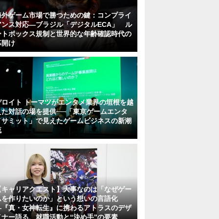
海外ゲーム市場で勝つための鍵：コンプライ
アンス対応—ブラジル「デジタルECA」 ル
ートボックス規制と世界的な年齢確認時代の
幕開け
デロイト トーマツがエンタメ業界の垣根を越
えた対話の場を提供──「東京ゲームエンタ
メサミット」で見えたゲームビジネスの新潮
流
【キャリアクエスト】大事なのは「なぜゲー
ムを作りたいのか」という想いの言語化
―『真・女神転生』に携わるアトラスのデザ
イナー語る、就職活動と“決め手”の要素