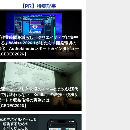
【PR】特集記事
「作業時間を減らし、クリエイティブに集中
る」Wwise 2026.1がもたらす開発環境の
化―Audiokineticレポート＆インタビュー
CEDEC2026】
激変するアプリ外決済のイマ―ただの決済代
行では終わらない「Xsolla」の法務・税務サ
ポートと収益倍増の実例とは
CEDEC2026】