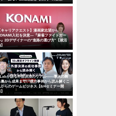
【キャリアクエスト】漫画家志望から
KONAMI入社を決意―『麻雀ファイトガー
ル』2Dデザイナーの“進路の選び方”【就活
編】
KLabが語る外部決済のリアル――導入の舞
台裏から成果まで、成功事例から読み解くこ
れからのゲームビジネス【6/4セミナー開
催】