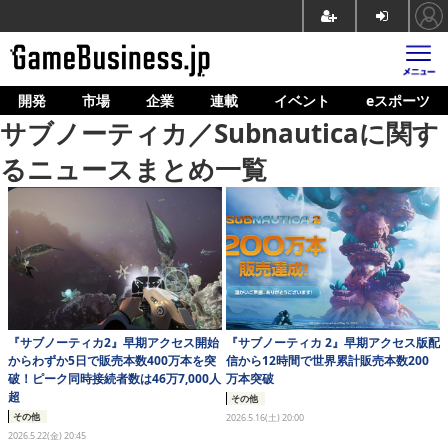
開発
市場
企業
連載
イベント
eスポーツ
ホーム
サブノーティカ／Subnauticaに関す
ゲーム開発
るニュースまとめ一覧
市場
マネタイズ
企業動向
人材育成
『サブノーティカ2』早期アクセス開始
『サブノーティカ 2』早期アクセス版配
産業政策
からわずか5日で販売本数400万本を突
信から12時間で世界累計販売本数200
破！ピーク同時接続者数は46万7,000人
万本突破
連載
超
その他
その他
2026.5.16(土) 20:00
イベント/セミナー
2026.5.22(金) 20:45