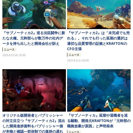
『サブノーティカ2』巡る法廷闘争に新
『サブノーティカ2』は「未完成でも売
たな火種。元幹部らが数万件の社内デ
れる」。それでも行った延期の選択は
ータを持ち出したと開発会社が訴え
適切な品質管理の証拠とKRAFTONの
CFO主張
ニュース
ニュース
2025.8.21(木) 20:30
2025.8.2(土) 20:00
オリジナル版開発者とパブリッシャー
『サブノーティカ』延期や退職者を巡
の対立目立つ『サブノーティカ2』流出
る騒動、開発元KRAFTONが「元幹部の
した開発進捗資料をパブリッシャー側
職務放棄が原因」と声明発表
が本物と確認―前体制での進捗の遅れ
ニュース