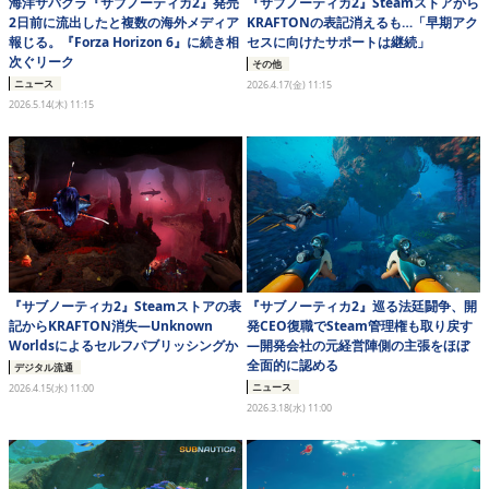
海洋サバクラ『サブノーティカ2』発売
『サブノーティカ2』Steamストアから
2日前に流出したと複数の海外メディア
KRAFTONの表記消えるも…「早期アク
報じる。『Forza Horizon 6』に続き相
セスに向けたサポートは継続」
次ぐリーク
その他
ニュース
2026.4.17(金) 11:15
2026.5.14(木) 11:15
『サブノーティカ2』Steamストアの表
『サブノーティカ2』巡る法廷闘争、開
記からKRAFTON消失―Unknown
発CEO復職でSteam管理権も取り戻す
Worldsによるセルフパブリッシングか
―開発会社の元経営陣側の主張をほぼ
全面的に認める
デジタル流通
ニュース
2026.4.15(水) 11:00
2026.3.18(水) 11:00