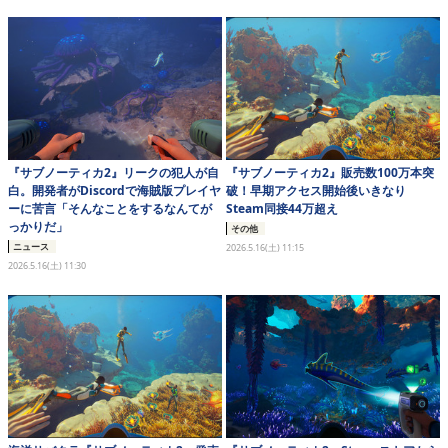
eスポーツ
『サブノーティカ2』リークの犯人が自
『サブノーティカ2』販売数100万本突
白。開発者がDiscordで海賊版プレイヤ
破！早期アクセス開始後いきなり
ーに苦言「そんなことをするなんてが
Steam同接44万超え
っかりだ」
その他
ニュース
2026.5.16(土) 11:15
2026.5.16(土) 11:30