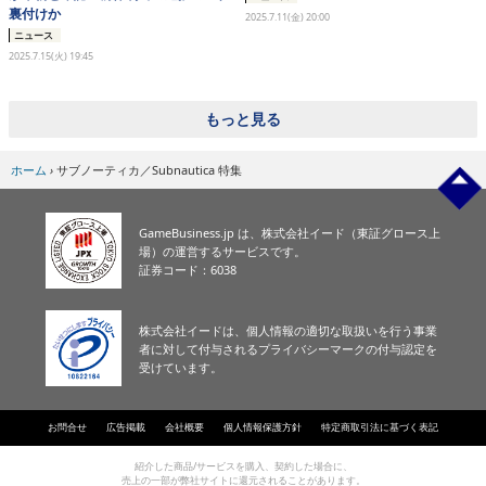
裏付けか
2025.7.11(金) 20:00
ニュース
2025.7.15(火) 19:45
もっと見る
ホーム
›
サブノーティカ／Subnautica 特集
GameBusiness.jp は、株式会社イード（東証グロース上
場）の運営するサービスです。
証券コード：6038
株式会社イードは、個人情報の適切な取扱いを行う事業
者に対して付与されるプライバシーマークの付与認定を
受けています。
お問合せ
広告掲載
会社概要
個人情報保護方針
特定商取引法に基づく表記
紹介した商品/サービスを購入、契約した場合に、
売上の一部が弊社サイトに還元されることがあります。