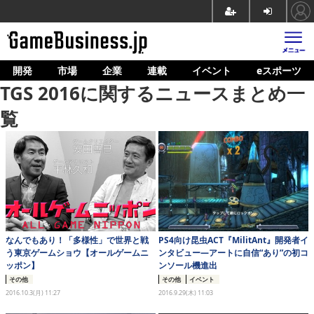
開発
市場
企業
連載
イベント
eスポーツ
ホーム
TGS 2016に関するニュースまとめ一
ゲーム開発
覧
市場
マネタイズ
企業動向
人材育成
なんでもあり！「多様性」で世界と戦
PS4向け昆虫ACT『MilitAnt』開発者イ
産業政策
う東京ゲームショウ【オールゲームニ
ンタビュー―アートに自信“あり”の初コ
ッポン】
ンソール機進出
連載
その他
その他
イベント
2016.10.3(月) 11:27
2016.9.29(木) 11:03
イベント/セミナー