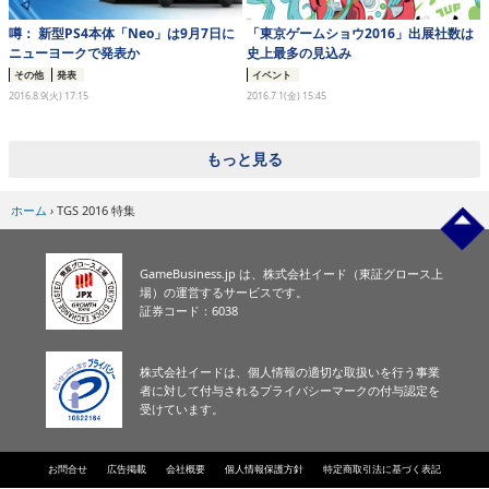
噂： 新型PS4本体「Neo」は9月7日に
「東京ゲームショウ2016」出展社数は
ニューヨークで発表か
史上最多の見込み
その他
発表
イベント
2016.8.9(火) 17:15
2016.7.1(金) 15:45
もっと見る
ホーム
›
TGS 2016 特集
GameBusiness.jp は、株式会社イード（東証グロース上
場）の運営するサービスです。
証券コード：6038
株式会社イードは、個人情報の適切な取扱いを行う事業
者に対して付与されるプライバシーマークの付与認定を
受けています。
お問合せ
広告掲載
会社概要
個人情報保護方針
特定商取引法に基づく表記