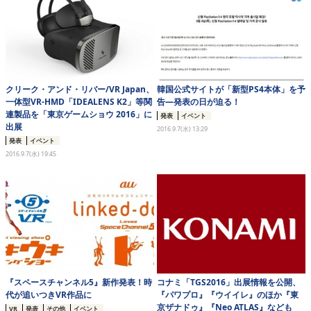
クリーク・アンド・リバー/VR Japan、
韓国公式サイトが「新型PS4本体」を予
一体型VR-HMD「IDEALENS K2」等関
告―発表の日が迫る！
連製品を「東京ゲームショウ 2016」に
発表
イベント
出展
2016.9.7(水) 13:29
発表
イベント
2016.9.7(水) 19:45
『スペースチャンネル5』新作発表！時
コナミ「TGS2016」出展情報を公開、
代が追いつきVR作品に
『パワプロ』『ウイイレ』のほか『東
京ザナドゥ』『Neo ATLAS』なども
VR
発表
その他
イベント