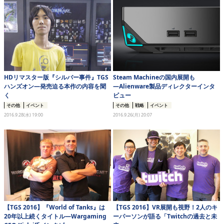
eスポーツ
HDリマスター版『シルバー事件』TGS
Steam Machineの国内展開も
ハンズオン―発売迫る本作の内容を聞
―Alienware製品ディレクターインタ
く
ビュー
その他
イベント
その他
戦略
イベント
2016.9.28(水) 19:00
2016.9.26(月) 20:07
【TGS 2016】『World of Tanks』は
【TGS 2016】VR展開も視野！2人のキ
20年以上続くタイトル―Wargaming
ーパーソンが語る「Twitchの過去と未