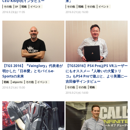
CEO Kislyi氏インタビュー
来」
その他
IP
戦略
イベント
その他
戦略
その他
イベント
2016.9.23(金) 11:05
2016.9.21(水) 16:00
【TGS 2016】『Vainglory』代表者が
【TGS2016】PS4 ProはPS VRユーザー
明かした「日本愛」とモバイルe-
にもオススメ―『人喰いの大鷲トリ
Sportsの未来
コ』もPS4 Proで遊ぶと、より美麗に―
吉田修平インタビュー
戦略
eSports
その他
イベント
その他
その他
戦略
2016.9.21(水) 15:00
2016.9.21(水) 14:00