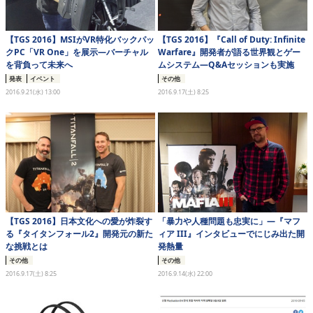
【TGS 2016】MSIがVR特化バックパッ
【TGS 2016】『Call of Duty: Infinite
クPC「VR One」を展示―バーチャル
Warfare』開発者が語る世界観とゲー
を背負って未来へ
ムシステム―Q&Aセッションも実施
発表
イベント
その他
2016.9.21(水) 13:00
2016.9.17(土) 8:25
【TGS 2016】日本文化への愛が炸裂す
「暴力や人種問題も忠実に」―『マフ
る『タイタンフォール2』開発元の新た
ィア III』インタビューでにじみ出た開
な挑戦とは
発熱量
その他
その他
2016.9.17(土) 8:25
2016.9.14(水) 22:00