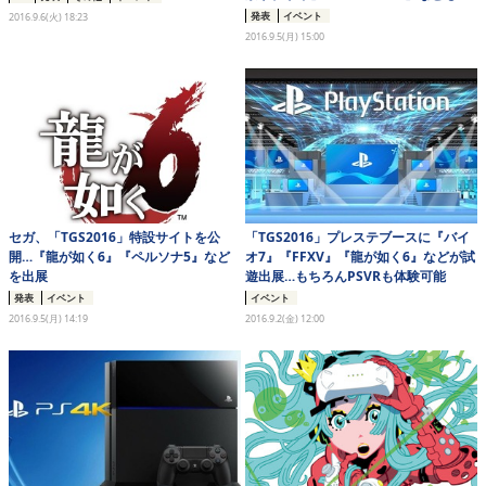
発表
イベント
2016.9.6(火) 18:23
2016.9.5(月) 15:00
セガ、「TGS2016」特設サイトを公
「TGS2016」プレステブースに『バイ
開…『龍が如く6』『ペルソナ5』など
オ7』『FFXV』『龍が如く6』などが試
を出展
遊出展…もちろんPSVRも体験可能
発表
イベント
イベント
2016.9.5(月) 14:19
2016.9.2(金) 12:00