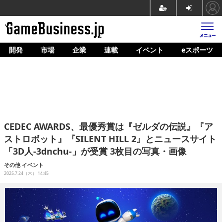
開発
市場
企業
連載
イベント
eスポーツ
ホーム
ゲーム開発
市場
マネタイズ
CEDEC AWARDS、最優秀賞は『ゼルダの伝説』『ア
企業動向
ストロボット』『SILENT HILL 2』とニュースサイト
「3D人-3dnchu-」が受賞 3枚目の写真・画像
人材育成
その他
イベント
産業政策
2025.7.24（木） 14:45
連載
イベント/セミナー