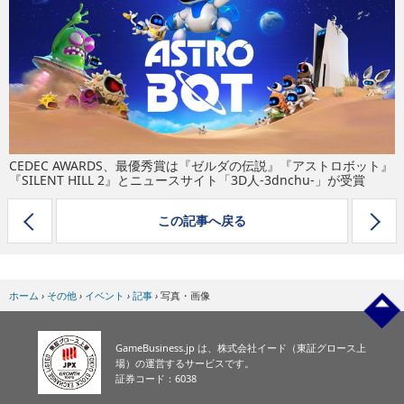
eスポーツ
CEDEC AWARDS、最優秀賞は『ゼルダの伝説』『アストロボット』
『SILENT HILL 2』とニュースサイト「3D人-3dnchu-」が受賞
この記事へ戻る
ホーム
›
その他
›
イベント
›
記事
›
写真・画像
GameBusiness.jp は、株式会社イード（東証グロース上
場）の運営するサービスです。
証券コード：6038