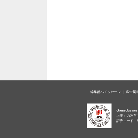
編集部へメッセージ
広告掲
GameBusi
上場）の運営
証券コード：6