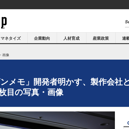
マネタイズ
企業動向
人材育成
産業政策
連
・画像
「ダンメモ」開発者明かす、製作会社
 27枚目の写真・画像