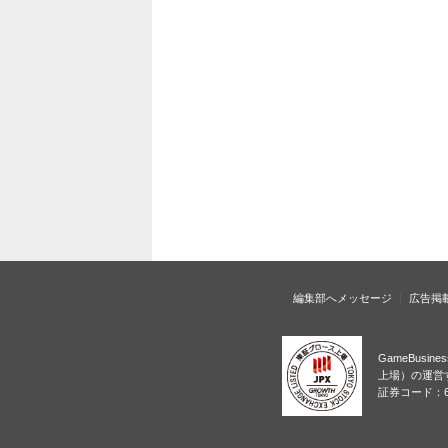
編集部へメッセージ
広告掲
GameBusi
上場）の運営
証券コード：6