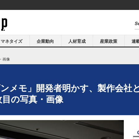
マネタイズ
企業動向
人材育成
産業政策
連
・画像
「ダンメモ」開発者明かす、製作会社
 8枚目の写真・画像