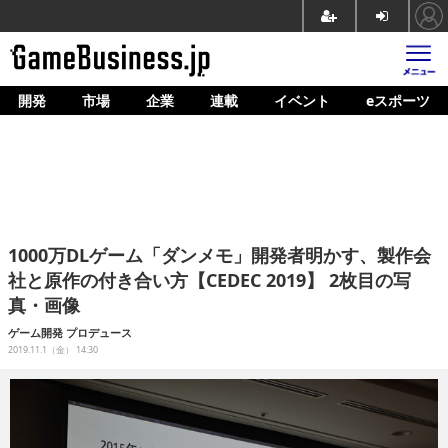
開発
市場
企業
連載
イベント
eスポーツ
ホーム
ゲーム開発
市場
マネタイズ
1000万DLゲーム「ダンメモ」開発者明かす、製作会
企業動向
社と原作の付き合い方【CEDEC 2019】 2枚目の写
真・画像
人材育成
ゲーム開発
プロデュース
産業政策
2019.11.1（金） 14:30
連載
イベント/セミナー