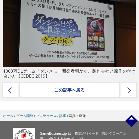
eスポーツ
1000万DLゲーム「ダンメモ」開発者明かす、製作会社と原作の付き
合い方【CEDEC 2019】
この記事へ戻る
ホーム
›
ゲーム開発
›
プロデュース
›
記事
›
写真・画像
GameBusiness.jp は、株式会社イード（東証グロース上
場）の運営するサービスです。