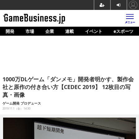
開発
市場
企業
連載
イベント
eスポーツ
ホーム
ゲーム開発
市場
マネタイズ
1000万DLゲーム「ダンメモ」開発者明かす、製作会
企業動向
社と原作の付き合い方【CEDEC 2019】 12枚目の写
真・画像
人材育成
ゲーム開発
プロデュース
産業政策
2019.11.1（金） 14:30
連載
イベント/セミナー