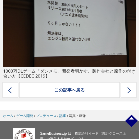
eスポーツ
1000万DLゲーム「ダンメモ」開発者明かす、製作会社と原作の付き
合い方【CEDEC 2019】
この記事へ戻る
ホーム
›
ゲーム開発
›
プロデュース
›
記事
›
写真・画像
GameBusiness.jp は、株式会社イード（東証グロース上
場）の運営するサービスです。