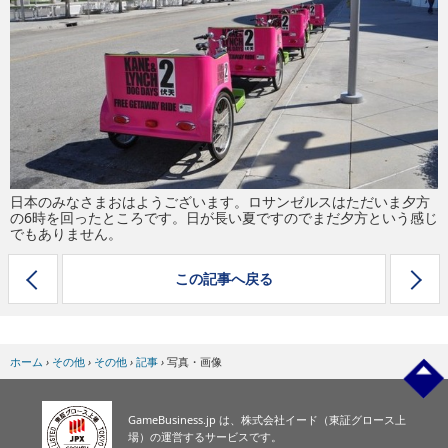
eスポーツ
日本のみなさまおはようございます。ロサンゼルスはただいま夕方
の6時を回ったところです。日が長い夏ですのでまだ夕方という感じ
でもありません。
この記事へ戻る
ホーム
›
その他
›
その他
›
記事
›
写真・画像
GameBusiness.jp は、株式会社イード（東証グロース上
場）の運営するサービスです。