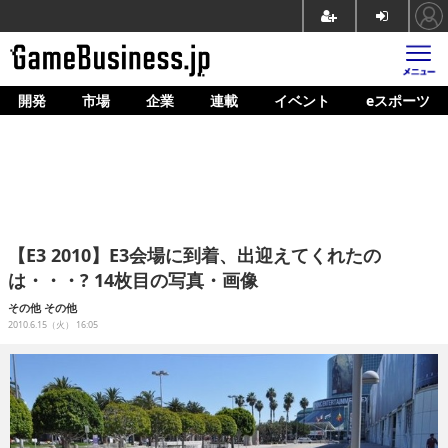
開発
市場
企業
連載
イベント
eスポーツ
ホーム
ゲーム開発
市場
マネタイズ
【E3 2010】E3会場に到着、出迎えてくれたの
企業動向
は・・・? 14枚目の写真・画像
人材育成
その他
その他
2010.6.15（火） 16:05
産業政策
連載
イベント/セミナー