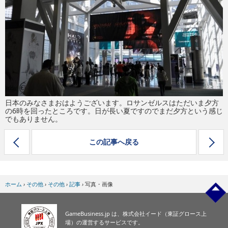
eスポーツ
日本のみなさまおはようございます。ロサンゼルスはただいま夕方
の6時を回ったところです。日が長い夏ですのでまだ夕方という感じ
でもありません。
この記事へ戻る
ホーム
›
その他
›
その他
›
記事
›
写真・画像
GameBusiness.jp は、株式会社イード（東証グロース上
場）の運営するサービスです。