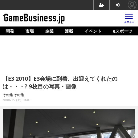
開発
市場
企業
連載
イベント
eスポーツ
ホーム
ゲーム開発
市場
マネタイズ
【E3 2010】E3会場に到着、出迎えてくれたの
企業動向
は・・・? 9枚目の写真・画像
人材育成
その他
その他
2010.6.15（火） 16:05
産業政策
連載
イベント/セミナー