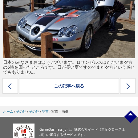
eスポーツ
日本のみなさまおはようございます。ロサンゼルスはただいま夕方
の6時を回ったところです。日が長い夏ですのでまだ夕方という感じ
でもありません。
この記事へ戻る
ホーム
›
その他
›
その他
›
記事
›
写真・画像
GameBusiness.jp は、株式会社イード（東証グロース上
場）の運営するサービスです。