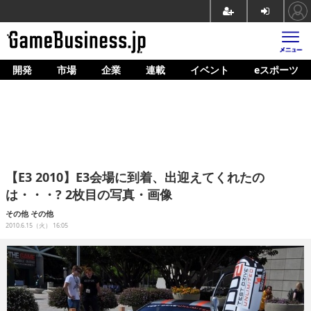
開発
市場
企業
連載
イベント
eスポーツ
ホーム
ゲーム開発
市場
マネタイズ
【E3 2010】E3会場に到着、出迎えてくれたの
企業動向
は・・・? 2枚目の写真・画像
人材育成
その他
その他
2010.6.15（火） 16:05
産業政策
連載
イベント/セミナー