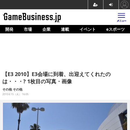
開発
市場
企業
連載
イベント
eスポーツ
ホーム
ゲーム開発
市場
マネタイズ
【E3 2010】E3会場に到着、出迎えてくれたの
企業動向
は・・・? 1枚目の写真・画像
人材育成
その他
その他
2010.6.15（火） 16:05
産業政策
連載
イベント/セミナー