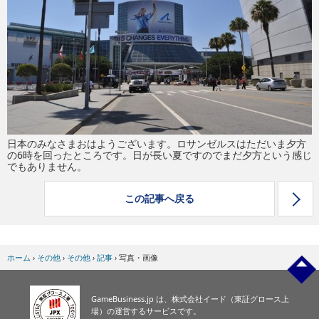
eスポーツ
日本のみなさまおはようございます。ロサンゼルスはただいま夕方
の6時を回ったところです。日が長い夏ですのでまだ夕方という感じ
でもありません。
この記事へ戻る
ホーム
›
その他
›
その他
›
記事
›
写真・画像
GameBusiness.jp は、株式会社イード（東証グロース上
場）の運営するサービスです。