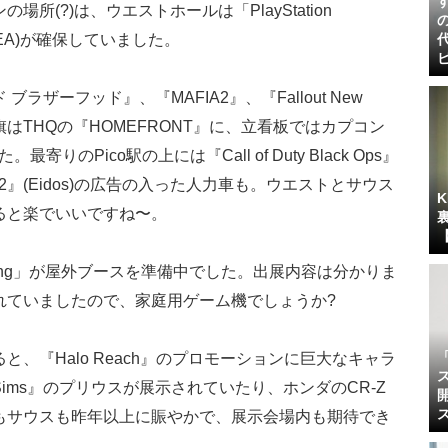
(?)は、ウエストホールは「PlayStation
』(EA)が確保していました。
ザーフッド』、『MAFIA2』、『Fallout New
付近の旗はTHQの『HOMEFRONT』に、立看板ではカプコン
た。最寄りのPico駅の上には『Call of Duty Black Ops』
H2』(Eidos)の広告の入った人力車も。ウエストとサウス
ると楽でいいですね〜。
aming」が屋外ブースを準備中でした。出展内容は分かりま
れていましたので、家庭用ゲーム機でしょうか?
、『Halo Reach』のプロモーションに巨大なキャラ
Sims』のプリウスが展示されていたり、ホンダのCR-Z
もサウスも昨年以上に賑やかで、展示会場内も期待でき