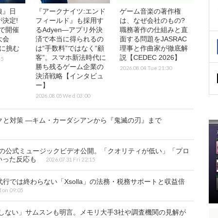
狼』日
『アークナイツ:エンド
ゲーム音楽の著作権
決定!
フィールド』も採用す
は、なぜ会社のもの?
で開催
るAdyen―アプリ外決
職務著作の仕組みと直
大会
済で本当に得られるの
面する問題をJASRAC
界に挑む
は“手数料”ではなく“顧
理事と作曲家が徹底解
客”。スマホ新法時代に
説【CEDEC 2026】
15
勝ち残るゲーム企業の
2026.08.04 Tue 21:30
決済戦略【インタビュ
ー】
2026.08.05 Wed 03:00
クと対策 ―キム・カーダシアンから『鬼滅の刃』まで
N』生成AI使用の公式ミュージックビデオ公開。「クオリティが低い」「プロ
いった反応も
2026.07.31 Fri 22:15
行では終わらない「Xsolla」の法務・税務サポートと収益倍
Mon 09:05
消しない」サムスンも明言。メモリ大手3社や調査機関の見解が