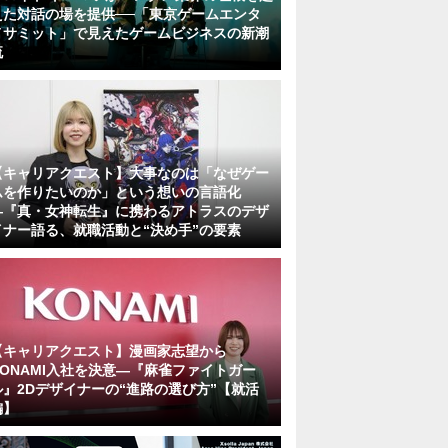
えた対話の場を提供──「東京ゲームエンタ
メサミット」で見えたゲームビジネスの新潮
流
【キャリアクエスト】大事なのは「なぜゲー
ムを作りたいのか」という想いの言語化
―『真・女神転生』に携わるアトラスのデザ
イナー語る、就職活動と“決め手”の要素
【キャリアクエスト】漫画家志望から
KONAMI入社を決意―『麻雀ファイトガー
ル』2Dデザイナーの“進路の選び方”【就活
編】