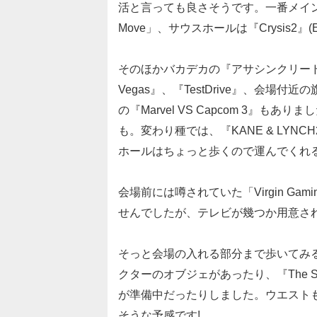
活と言っても良さそうです。一番メインの場所
Move」、サウスホールは『Crysis2
そのほかバカデカの『アサシンクリード ブラ
Vegas』、『TestDrive』、会場
の『Marvel VS Capcom 3』もありまし
も。変わり種では、『KANE & LYNC
ホールはちょっと歩くので運んでくれ
会場前には噂されていた「Virgin G
せんでしたが、テレビが幾つか用意さ
そっと会場の入れる部分まで歩いてみると
クターのオブジェがあったり、『The 
が準備中だったりしました。ウエスト
そうな予感です!