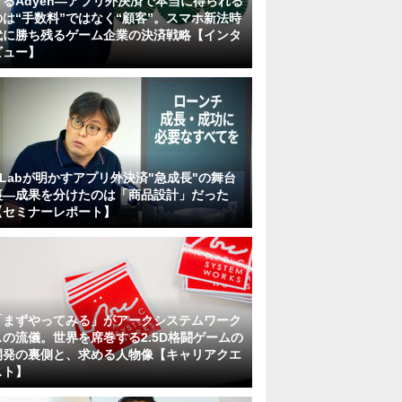
するAdyen―アプリ外決済で本当に得られる
のは“手数料”ではなく“顧客”。スマホ新法時
代に勝ち残るゲーム企業の決済戦略【インタ
ビュー】
KLabが明かすアプリ外決済"急成長"の舞台
裏―成果を分けたのは「商品設計」だった
【セミナーレポート】
「まずやってみる」がアークシステムワーク
スの流儀。世界を席巻する2.5D格闘ゲームの
開発の裏側と、求める人物像【キャリアクエ
スト】