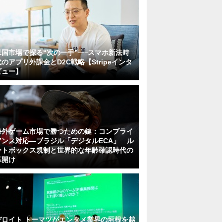
米国市場で探る“次の一手”──スマホ新法時
代のアプリ外課金とD2C戦略【Stripeインタ
ビュー】
海外ゲーム市場で勝つための鍵：コンプライ
アンス対応—ブラジル「デジタルECA」 ル
ートボックス規制と世界的な年齢確認時代の
幕開け
デロイト トーマツがエンタメ業界の垣根を越