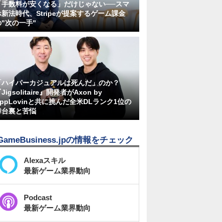
「手数料が安くなる」だけじゃない──スマ
ホ新法時代、Stripeが提案するゲーム課金
の"次の一手"
「ハイパーカジュアルは死んだ」のか？
Jigsolitaire』開発者がAxon by
AppLovinと共に挑んだ全米DLランク1位の
舞台裏と苦悩
GameBusiness.jpの情報をチェック
Alexaスキル
最新ゲーム業界動向
Podcast
最新ゲーム業界動向