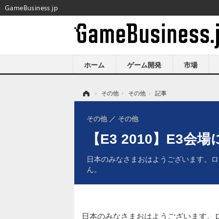
GameBusiness.jp
ホーム
ゲーム開発
市場
ホーム
›
その他
›
その他
›
記事
その他
その他
【E3 2010】E3
日本のみなさまおはようございます。ロ
ん。
日本のみなさまおはようございます。