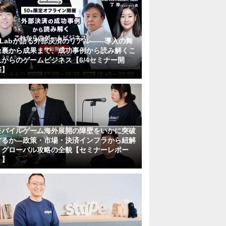
KLabが語る外部決済のリアル――導入の舞
台裏から成果まで、成功事例から読み解くこ
れからのゲームビジネス【6/4セミナー開
催】
モバイルゲーム海外展開の障壁をいかに突破
するか―政策・市場・決済インフラから紐解
くグローバル攻略の全貌【セミナーレポー
ト】