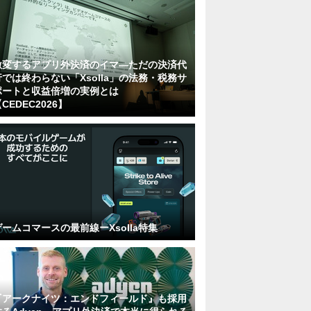
激変するアプリ外決済のイマ―ただの決済代
行では終わらない「Xsolla」の法務・税務サ
ポートと収益倍増の実例とは
CEDEC2026】
ゲームコマースの最前線ーXsolla特集
『アークナイツ：エンドフィールド』も採用