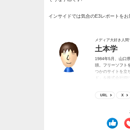
インサイドでは気合のE3レポートを
メディア大好き人間
土本学
1984年5月、山
頭。フリーソフト
つかのサイトを立
ド」を株式会社IR
ムやアニメ等のメ
ト買収等に携わり
URL
X