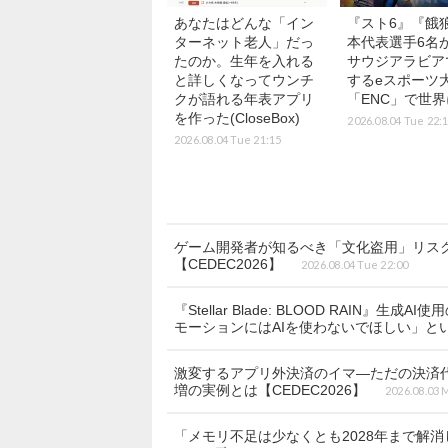
あなたはどんな「イン
『スト6』『餓
ターネット老人」だっ
本代表選手6名が
たのか。生年を入れる
サウジアラビア
と詳しくなってウンチ
するeスポーツ
クが語れる年表アプリ
「ENC」で世
を作った(CloseBox)
2026.08.04 Tue 22:
2026.08.04 Tue 21:15
ゲーム開発者が知るべき「文化盗用」リス
【CEDEC2026】
2026.08.04 Tue 22:00
『Stellar Blade: BLOOD RAI
モーションにはAIを使わないでほしい」と
激変するアプリ外決済のイマ―ただの決済代
増の実例とは【CEDEC2026】
2026.08.03 
「メモリ不足は少なくとも2028年まで解