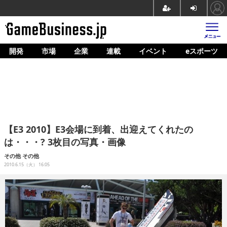
開発
市場
企業
連載
イベント
eスポーツ
ホーム
ゲーム開発
市場
マネタイズ
【E3 2010】E3会場に到着、出迎えてくれたの
企業動向
は・・・? 3枚目の写真・画像
人材育成
その他
その他
2010.6.15（火） 16:05
産業政策
連載
イベント/セミナー