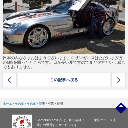
eスポーツ
日本のみなさまおはようございます。ロサンゼルスはただいま夕方
の6時を回ったところです。日が長い夏ですのでまだ夕方という感じ
でもありません。
この記事へ戻る
ホーム
›
その他
›
その他
›
記事
›
写真・画像
GameBusiness.jp は、株式会社イード（東証グロース上
場）の運営するサービスです。