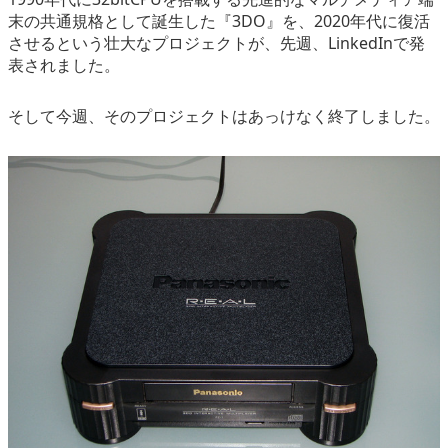
eスポーツ
末の共通規格として誕生した『3DO』を、2020年代に復活
させるという壮大なプロジェクトが、先週、LinkedInで発
表されました。
そして今週、そのプロジェクトはあっけなく終了しました。