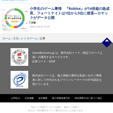
小学生のゲーム事情 『Roblox』が14倍超の急成
長、フォートナイトは1位から5位に後退―カヤッ
クがデータ公開
市場
2026.6.29(月) 16:30
ホーム
›
文化
›
レトロゲーム
›
記事
GameBusiness.jp は、株式会社イード（東証グロース上
場）の運営するサービスです。
証券コード：6038
株式会社イードは、個人情報の適切な取扱いを行う事業
者に対して付与されるプライバシーマークの付与認定を
受けています。
お問合せ
広告掲載
会社概要
個人情報保護方針
特定商取引法に基づく表記
紹介した商品/サービスを購入、契約した場合に、
売上の一部が弊社サイトに還元されることがあります。