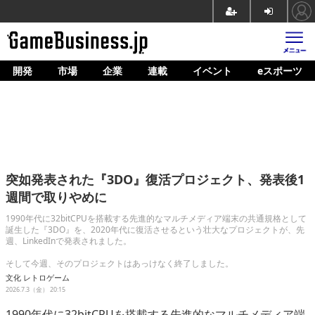
開発
市場
企業
連載
イベント
eスポーツ
ホーム
ゲーム開発
市場
マネタイズ
突如発表された『3DO』復活プロジェクト、発表後1
企業動向
週間で取りやめに
人材育成
1990年代に32bitCPUを搭載する先進的なマルチメディア端末の共通規格として
誕生した『3DO』を、2020年代に復活させるという壮大なプロジェクトが、先
週、LinkedInで発表されました。
産業政策
そして今週、そのプロジェクトはあっけなく終了しました。
連載
文化
レトロゲーム
2026.7.3（金） 20:15
イベント/セミナー
1990年代に32bitCPUを搭載する先進的なマルチメディア端