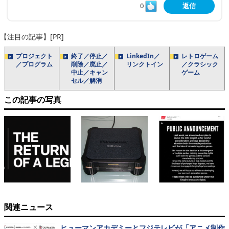
0
返信
【注目の記事】[PR]
プロジェクト
終了／停止／
LinkedIn／
レトロゲーム
／プログラム
削除／廃止／
リンクトイン
／クラシック
中止／キャン
ゲーム
セル／解消
この記事の写真
関連ニュース
ヒューマンアカデミーとフジテレビが「アニメ制作