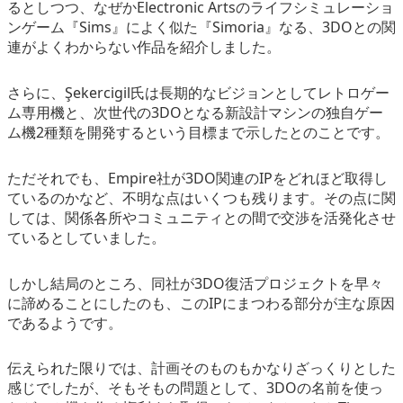
るとしつつ、なぜかElectronic Artsのライフシミュレーショ
ンゲーム『Sims』によく似た『Simoria』なる、3DOとの関
連がよくわからない作品を紹介しました。
さらに、Şekercigil氏は長期的なビジョンとしてレトロゲー
ム専用機と、次世代の3DOとなる新設計マシンの独自ゲー
ム機2種類を開発するという目標まで示したとのことです。
ただそれでも、Empire社が3DO関連のIPをどれほど取得し
ているのかなど、不明な点はいくつも残ります。その点に関
しては、関係各所やコミュニティとの間で交渉を活発化させ
ているとしていました。
しかし結局のところ、同社が3DO復活プロジェクトを早々
に諦めることにしたのも、このIPにまつわる部分が主な原因
であるようです。
伝えられた限りでは、計画そのものもかなりざっくりとした
感じでしたが、そもそもの問題として、3DOの名前を使っ