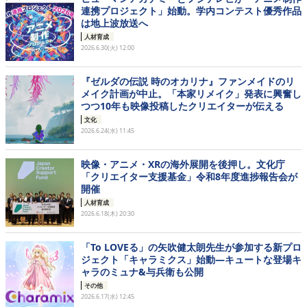
連携プロジェクト」始動。学内コンテスト優秀作品
は地上波放送へ
人材育成
2026.6.30(火) 12:00
『ゼルダの伝説 時のオカリナ』ファンメイドのリ
メイク計画が中止。「本家リメイク」発表に興奮し
つつ10年も映像投稿したクリエイターが伝える
文化
2026.6.24(水) 11:45
映像・アニメ・XRの海外展開を後押し。文化庁
「クリエイター支援基金」令和8年度進捗報告会が
開催
人材育成
2026.6.18(木) 20:30
「To LOVEる」の矢吹健太朗先生が参加する新プロ
ジェクト「キャラミクス」始動―キュートな登場キ
ャラのミュナ&与兵衛も公開
その他
2026.6.17(水) 12:45