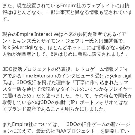
また、現在設置されているEmpire社のウェブサイトには情
報はほとんどなく、一部に事実と異なる情報も記されていま
す。
現在のEmpire Interactiveは本来の共同創業者であるイア
ン・ヒギンズ氏とサイモン・ジェフリー氏とは無関係で、
Işık Şekercigilなる、ほとんどネット上には情報がない謎の
人物が創業者として、6月はじめに新規に設立されました。
3DO復活プロジェクトの発表後、レトロゲーム情報メディ
アであるTime Extensionのインタビューを受けたŞekercigil
氏は、3DO復活を掲げた理由を「丁寧に作り込まれたリマ
スター版を通じて伝説的なタイトルのいくつかをプレイヤー
に届けるため」だと述べました。そして、その時点で同氏が
取得しているのは3DOの知財（IP）ポートフォリオではな
くブランド資産であることも明らかにしました。
またEmpire社については、「3DOの旧作ゲームの新バージ
ョンに加えて、最新の社内AAプロジェクト」を開発してい