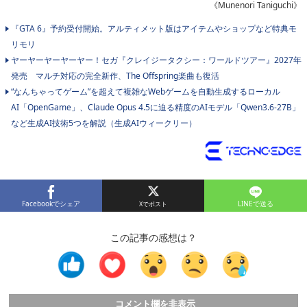
《Munenori Taniguchi》
『GTA 6』予約受付開始。アルティメット版はアイテムやショップなど特典モ
リモリ
ヤーヤーヤーヤーヤー！セガ『クレイジータクシー：ワールドツアー』2027年
発売 マルチ対応の完全新作、The Offspring楽曲も復活
“なんちゃってゲーム”を超えて複雑なWebゲームを自動生成するローカル
AI「OpenGame」、Claude Opus 4.5に迫る精度のAIモデル「Qwen3.6-27B」
など生成AI技術5つを解説（生成AIウィークリー）
Facebookでシェア
LINEで送る
この記事の感想は？
コメント欄を非表示