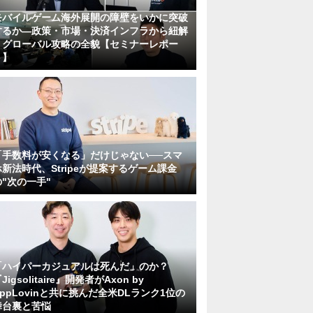
モバイルゲーム海外展開の障壁をいかに突破
するか―政策・市場・決済インフラから紐解
くグローバル攻略の全貌【セミナーレポー
ト】
「手数料が安くなる」だけじゃない──スマ
ホ新法時代、Stripeが提案するゲーム課金
の"次の一手"
「ハイパーカジュアルは死んだ」のか？
Jigsolitaire』開発者がAxon by
AppLovinと共に挑んだ全米DLランク1位の
舞台裏と苦悩