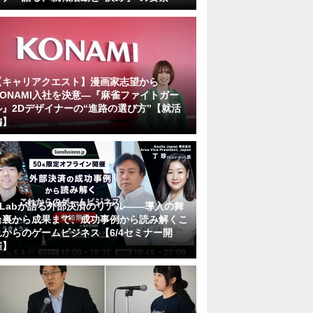
【キャリアクエスト】漫画家志望から
KONAMI入社を決意―『麻雀ファイトガー
ル』2Dデザイナーの“進路の選び方”【就活
編】
KLabが語る外部決済のリアル――導入の舞
台裏から成果まで、成功事例から読み解くこ
れからのゲームビジネス【6/4セミナー開
催】