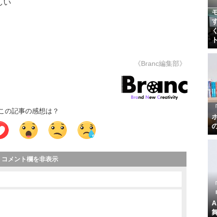
しい
《Branc編集部》
この記事の感想は？
コメント欄を非表示
『