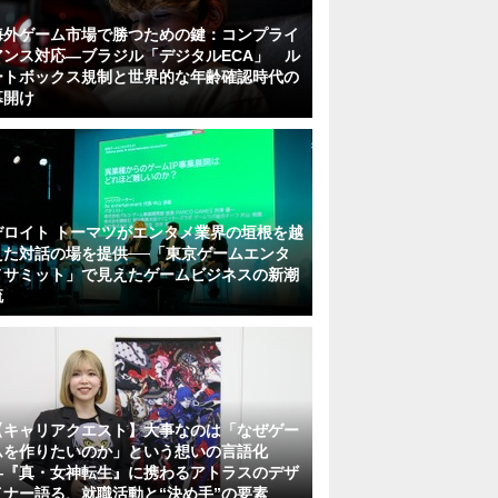
海外ゲーム市場で勝つための鍵：コンプライ
アンス対応—ブラジル「デジタルECA」 ル
ートボックス規制と世界的な年齢確認時代の
幕開け
デロイト トーマツがエンタメ業界の垣根を越
えた対話の場を提供──「東京ゲームエンタ
メサミット」で見えたゲームビジネスの新潮
流
【キャリアクエスト】大事なのは「なぜゲー
ムを作りたいのか」という想いの言語化
―『真・女神転生』に携わるアトラスのデザ
イナー語る、就職活動と“決め手”の要素