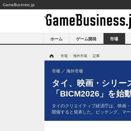
GameBusiness.jp
ホーム
ゲーム開発
市場
ホーム
›
市場
›
海外市場
›
記事
市場
海外市場
タイ、映画・シリー
「BICM2026」を始
タイのクリエイティブ経済庁は、映画・シ
開催すると発表した。ピッチング、マー