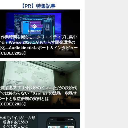
【PR】特集記事
「作業時間を減らし、クリエイティブに集中
る」Wwise 2026.1がもたらす開発環境の
化―Audiokineticレポート＆インタビュー
CEDEC2026】
激変するアプリ外決済のイマ―ただの決済代
行では終わらない「Xsolla」の法務・税務サ
ポートと収益倍増の実例とは
CEDEC2026】