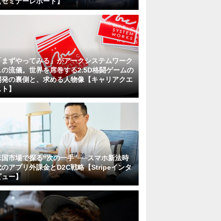
【セミナーレポート】
「まずやってみる」がアークシステムワーク
スの流儀。世界を席巻する2.5D格闘ゲームの
開発の裏側と、求める人物像【キャリアクエ
スト】
米国市場で探る“次の一手”──スマホ新法時
代のアプリ外課金とD2C戦略【Stripeインタ
ビュー】