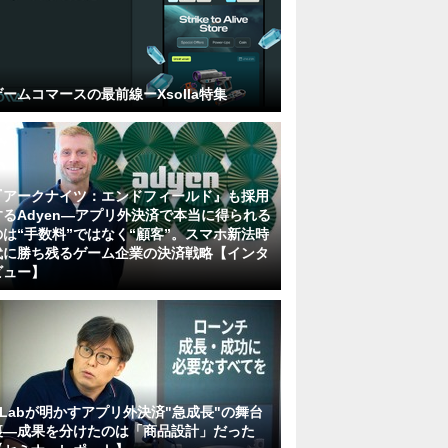
ゲームコマースの最前線ーXsolla特集
『アークナイツ：エンドフィールド』も採用
するAdyen―アプリ外決済で本当に得られる
のは“手数料”ではなく“顧客”。スマホ新法時
代に勝ち残るゲーム企業の決済戦略【インタ
ビュー】
KLabが明かすアプリ外決済"急成長"の舞台
裏―成果を分けたのは「商品設計」だった