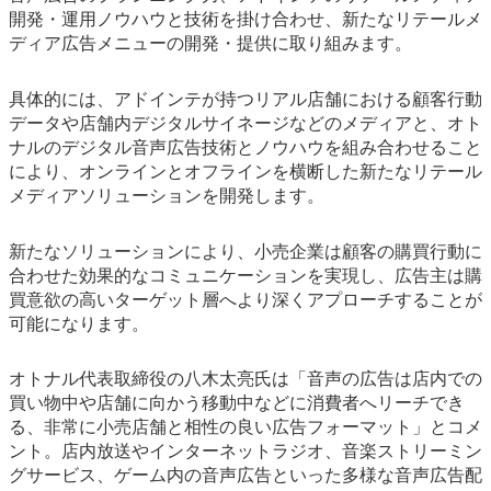
開発・運用ノウハウと技術を掛け合わせ、新たなリテールメ
eスポーツ
ディア広告メニューの開発・提供に取り組みます。
具体的には、アドインテが持つリアル店舗における顧客行動
データや店舗内デジタルサイネージなどのメディアと、オト
ナルのデジタル音声広告技術とノウハウを組み合わせること
により、オンラインとオフラインを横断した新たなリテール
メディアソリューションを開発します。
新たなソリューションにより、小売企業は顧客の購買行動に
合わせた効果的なコミュニケーションを実現し、広告主は購
買意欲の高いターゲット層へより深くアプローチすることが
可能になります。
オトナル代表取締役の八木太亮氏は「音声の広告は店内での
買い物中や店舗に向かう移動中などに消費者へリーチでき
る、非常に小売店舗と相性の良い広告フォーマット」とコメ
ント。店内放送やインターネットラジオ、音楽ストリーミン
グサービス、ゲーム内の音声広告といった多様な音声広告配