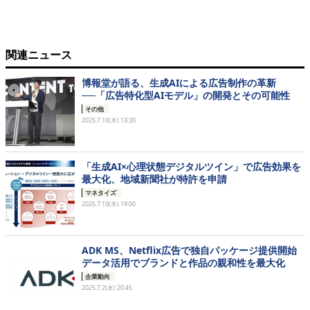
関連ニュース
博報堂が語る、生成AIによる広告制作の革新
──「広告特化型AIモデル」の開発とその可能性
その他
2025.7.10(木) 13:30
「生成AI×心理状態デジタルツイン」で広告効果を
最大化、地域新聞社が特許を申請
マネタイズ
2025.7.10(木) 19:00
ADK MS、Netflix広告で独自パッケージ提供開始
データ活用でブランドと作品の親和性を最大化
企業動向
2025.7.2(水) 20:45