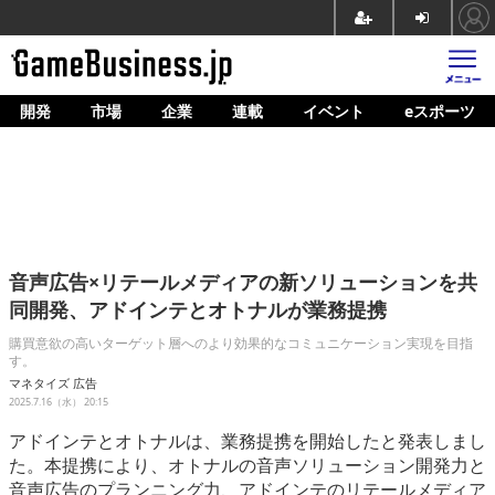
開発
市場
企業
連載
イベント
eスポーツ
ホーム
ゲーム開発
市場
マネタイズ
音声広告×リテールメディアの新ソリューションを共
企業動向
同開発、アドインテとオトナルが業務提携
人材育成
購買意欲の高いターゲット層へのより効果的なコミュニケーション実現を目指
す。
産業政策
マネタイズ
広告
2025.7.16（水） 20:15
連載
アドインテとオトナルは、業務提携を開始したと発表しまし
た。本提携により、オトナルの音声ソリューション開発力と
イベント/セミナー
音声広告のプランニング力、アドインテのリテールメディア