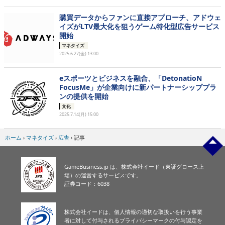
購買データからファンに直接アプローチ、アドウェ
イズがLTV最大化を狙うゲーム特化型広告サービス
開始
マネタイズ
2025.6.27(金) 13:00
eスポーツとビジネスを融合、「DetonatioN
FocusMe」が企業向けに新パートナーシッププラ
ンの提供を開始
文化
2025.7.14(月) 15:00
ホーム
›
マネタイズ
›
広告
›
記事
GameBusiness.jp は、株式会社イード（東証グロース上
場）の運営するサービスです。
証券コード：6038
株式会社イードは、個人情報の適切な取扱いを行う事業
者に対して付与されるプライバシーマークの付与認定を