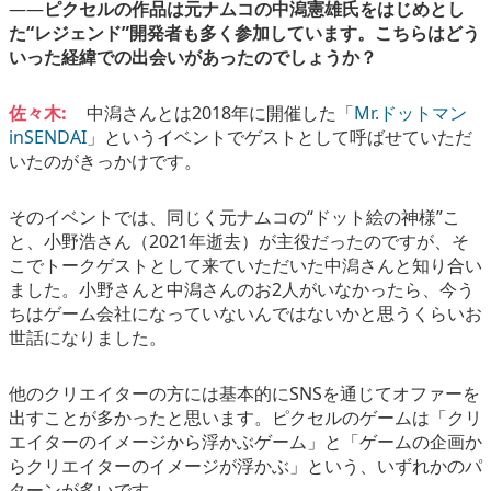
――
ピクセルの作品は元ナムコの中潟憲雄氏をはじめとし
た“レジェンド”開発者も多く参加しています。こちらはどう
いった経緯での出会いがあったのでしょうか？
佐々木:
中潟さんとは2018年に開催した「
Mr.ドットマン
inSENDAI
」というイベントでゲストとして呼ばせていただ
いたのがきっかけです。
そのイベントでは、同じく元ナムコの“ドット絵の神様”こ
と、小野浩さん（2021年逝去）が主役だったのですが、そ
こでトークゲストとして来ていただいた中潟さんと知り合い
ました。小野さんと中潟さんのお2人がいなかったら、今う
ちはゲーム会社になっていないんではないかと思うくらいお
世話になりました。
他のクリエイターの方には基本的にSNSを通じてオファーを
出すことが多かったと思います。ピクセルのゲームは「クリ
エイターのイメージから浮かぶゲーム」と「ゲームの企画か
らクリエイターのイメージが浮かぶ」という、いずれかのパ
ターンが多いです。