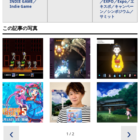
INDIE GAME／
／EXPO／Expo／エ
Indie Game
キスポ／キャンペー
ン／シンポジウム／
サミット
この記事の写真
‹
›
1
/
2