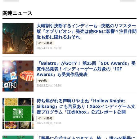
関連ニュース
大幅割引決断するインディーも…突然のリマスター
版『オブリビオン』発売は他RPGに影響？注目作間
近も影に隠れるおそれ
ゲーム開発
2025.4.23(水) 19:30
『Balatro』がGOTY！ 第25回「GDC Awards」受
賞作品発表！インディーゲーム対象の「IGF
Awards」も受賞作品発表
その他
2025.3.22(土) 19:30
待ち焦がれる声鳴りやまぬ『Hollow Knight:
Silksong』にも言及あり！Xboxインディゲーム支
援プログラム「ID@Xbox」公式レポート公開
ゲーム開発
2025.3.20(木) 19:00
「勝手に公式サイトできてる…怖…」誰かが勝手に