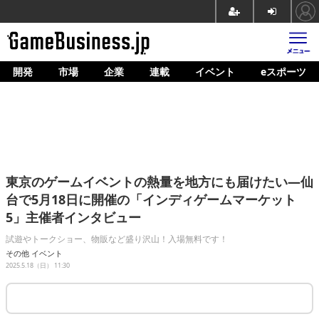
開発
市場
企業
連載
イベント
eスポーツ
ホーム
ゲーム開発
市場
マネタイズ
東京のゲームイベントの熱量を地方にも届けたい―仙
企業動向
台で5月18日に開催の「インディゲームマーケット
5」主催者インタビュー
人材育成
試遊やトークショー、物販など盛り沢山！入場無料です！
産業政策
その他
イベント
2025.5.18（日） 11:30
連載
イベント/セミナー