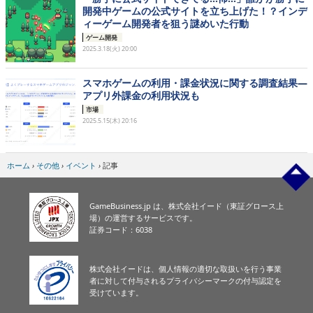
開発中ゲームの公式サイトを立ち上げた！？インデ
ィーゲーム開発者を狙う謎めいた行動
ゲーム開発
2025.3.18(火) 20:00
スマホゲームの利用・課金状況に関する調査結果―
アプリ外課金の利用状況も
市場
2025.5.15(木) 20:16
ホーム
›
その他
›
イベント
›
記事
GameBusiness.jp は、株式会社イード（東証グロース上
場）の運営するサービスです。
証券コード：6038
株式会社イードは、個人情報の適切な取扱いを行う事業
者に対して付与されるプライバシーマークの付与認定を
受けています。