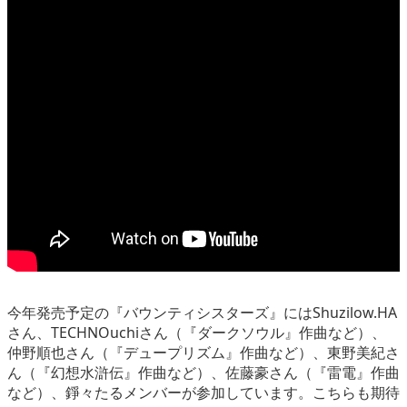
今年発売予定の『バウンティシスターズ』にはShuzilow.HA
さん、TECHNOuchiさん（『ダークソウル』作曲など）、
仲野順也さん（『デュープリズム』作曲など）、東野美紀さ
ん（『幻想水滸伝』作曲など）、佐藤豪さん（『雷電』作曲
など）、錚々たるメンバーが参加しています。こちらも期待