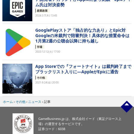
ム氏は対決姿勢
産業政策
2024.3.7(木) 13:45
GooglePlayストア「独占的な力あり」とEpic対
Googleの米裁判で陪審判決！具体的な措置命令は
1月第2週の公聴会以降に持ち越し
市場
2023.12.12(火) 17:00
App Storeでの『フォートナイト』は裁判終了まで
ブラックリスト入りに―AppleがEpicに通告
その他
2021.9.24(金) 20:00
ホーム
›
その他
›
ニュース
›
記事
GameBusiness.jp は、株式会社イード（東証グロース上
場）の運営するサービスです。
証券コード：6038