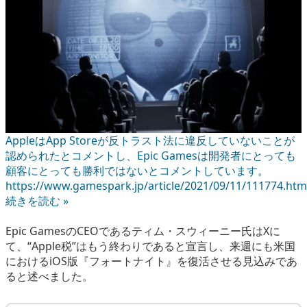
AppleはApp Storeが反トラスト法に違反していないことが
認められたとコメントし、Epic Gamesは開発者にとっても
顧客にとっても勝利ではないとコメントしています。
https://www.gamespark.jp/article/2021/09/11/111774.htm
続きを読む »
Epic GamesのCEOであるティム・スウィーニー氏はXに
て、“Apple税”はもう終わりであると宣言し、来週にも米国
におけるiOS版『フォートナイト』を復活させる見込みであ
ると述べました。