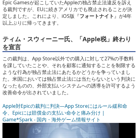
Epic Gamesが起こしていたAppleの独占禁止法違反を訴え
eスポーツ
る裁判ですが、EUに続きアメリカでも廃止されることが決
定しました。これにより、iOS版『
フォートナイト
』が4年
以上ぶりに帰ってきます。
ティム・スウィーニー氏、「Apple税」終わり
を宣言
この裁判は、App Store以外での購入に対して27%の手数料
を課していたことや、それを顧客に通知することを制限する
ような行為が独占禁止法にあたるかどうかを争っていまし
た。米国においては独占禁止法には当たらないという判決に
なったものの、外部支払いシステムへの誘導を許可するよう
改善命令が出されていました。
Apple対Epicの裁判に判決―App Storeにはルール緩和命
令、Epicには賠償金の支払い命令と痛み分け |
Game*Spark - 国内・海外ゲーム情報サイト