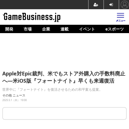
開発
市場
企業
連載
イベント
eスポーツ
ホーム
ゲーム開発
市場
マネタイズ
Apple対Epic裁判、米でもストア外購入の手数料廃止
企業動向
へ―米iOS版『フォートナイト』早くも来週復活
人材育成
世界中に『フォートナイト』を復活させるための和平案も提案。
その他
ニュース
産業政策
2025.5.1（木） 19:00
連載
イベント/セミナー