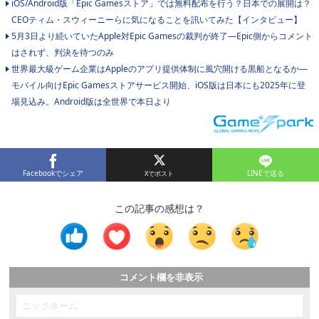
iOS/Android版「Epic Gamesストア」では無料配布を行う？日本での展開は？
CEOティム・スウィーニーらに気になることを訊いてみた【インタビュー】
5月3日より続いていたApple対Epic Gamesの裁判が終了―Epic側からコメント
はされず、判決を待つのみ
世界最大級ゲーム企業はAppleのアプリ提供体制に風穴開ける黒船となるか―
モバイル向けEpic Gamesストアサービス開始、iOS版は日本にも2025年に登
場見込み。Android版は全世界で本日より
Facebookでシェア
LINEで送る
この記事の感想は？
コメント欄を非表示