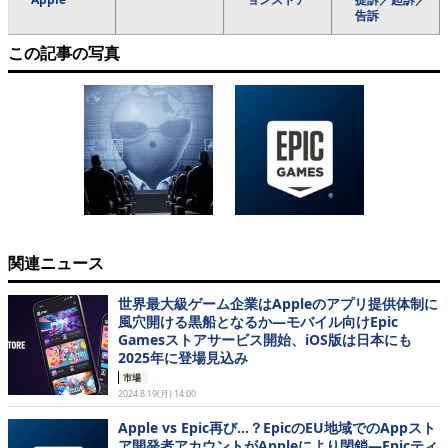
告訴
この記事の写真
関連ニュース
世界最大級ゲーム企業はAppleのアプリ提供体制に
風穴開ける黒船となるか―モバイル向けEpic
Gamesストアサービス開始、iOS版は日本にも
2025年に登場見込み
市場
2024.8.19(月) 14:00
Apple vs Epic再び…？EpicのEU地域でのAppスト
ア開発者アカウントがAppleにより閉鎖―Epicティ