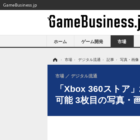
GameBusiness.jp
ホーム
ゲーム開発
市場
ホーム
›
市場
›
デジタル流通
›
記事
›
写真・画像
市場
デジタル流通
「Xbox 360スト
可能 3枚目の写真・