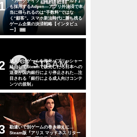
『アークナイツ：エンドフィールド』
も採用するAdyen―アプリ外決済で本
当に得られるのは“手数料”ではな
く“顧客”。スマホ新法時代に勝ち残る
ゲーム企業の決済戦略【インタビュ
ー】
PR
成人向けゲームを海外パブリッシャー
経由してSteamで販売したら日本への
送金が国内銀行により停止された…注
目される「銀行による成人向けコンテ
ンツの規制」
勘違いで別ゲームの巻き添えに…
Steam版『アリス マッドネス リター