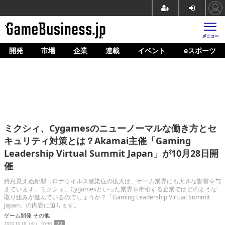
開発
市場
企業
連載
イベント
eスポーツ
ホーム
ゲーム開発
市場
マネタイズ
ミクシィ、Cygamesのニューノーマルな働き方とセ
企業動向
キュリティ対策とは？Akamai主催「Gaming
Leadership Virtual Summit Japan」が10月28日開
人材育成
催
産業政策
終息見えぬ新型コロナウイルス感染症の拡大は、ゲーム業界にも大きな影響を与
えています。ミクシィ、Cygamesといった業界を牽引する企業ではどのような
連載
取り組みが進んでいるのでしょうか？「Gaming Leadership Virtual Summit
Japan」の内容に迫ります。
イベント/セミナー
ゲーム開発
その他
2020.10.16（金） 10:30
PR