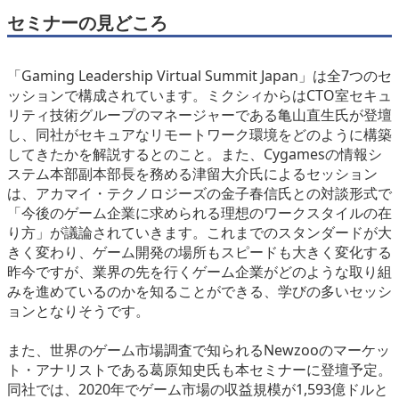
セミナーの見どころ
「Gaming Leadership Virtual Summit Japan」は全7つのセ
ッションで構成されています。ミクシィからはCTO室セキュ
リティ技術グループのマネージャーである亀山直生氏が登壇
し、同社がセキュアなリモートワーク環境をどのように構築
してきたかを解説するとのこと。また、Cygamesの情報シ
ステム本部副本部長を務める津留大介氏によるセッション
は、アカマイ・テクノロジーズの金子春信氏との対談形式で
「今後のゲーム企業に求められる理想のワークスタイルの在
り方」が議論されていきます。これまでのスタンダードが大
きく変わり、ゲーム開発の場所もスピードも大きく変化する
昨今ですが、業界の先を行くゲーム企業がどのような取り組
みを進めているのかを知ることができる、学びの多いセッシ
ョンとなりそうです。
また、世界のゲーム市場調査で知られるNewzooのマーケッ
ト・アナリストである葛原知史氏も本セミナーに登壇予定。
同社では、2020年でゲーム市場の収益規模が1,593億ドルと