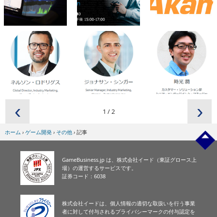
‹
›
1
/
2
ホーム
›
ゲーム開発
›
その他
›
記事
GameBusiness.jp は、株式会社イード（東証グロース上
場）の運営するサービスです。
証券コード：6038
株式会社イードは、個人情報の適切な取扱いを行う事業
者に対して付与されるプライバシーマークの付与認定を