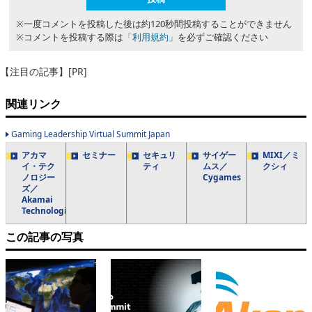
※一度コメントを投稿した後は約120秒間投稿することができません
※コメントを投稿する際は
「利用規約」
を必ずご確認ください
【注目の記事】[PR]
関連リンク
Gaming Leadership Virtual Summit Japan
アカマ
セミナー
セキュリ
サイゲー
MIXI／ミ
イ・テク
ティ
ムス／
クシィ
ノロジー
Cygames
ズ／
Akamai
Technologies
この記事の写真