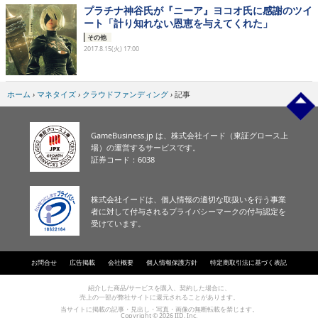
プラチナ神谷氏が『ニーア』ヨコオ氏に感謝のツイ
ート「計り知れない恩恵を与えてくれた」
その他
2017.8.15(火) 17:00
ホーム
›
マネタイズ
›
クラウドファンディング
›
記事
GameBusiness.jp は、株式会社イード（東証グロース上
場）の運営するサービスです。
証券コード：6038
株式会社イードは、個人情報の適切な取扱いを行う事業
者に対して付与されるプライバシーマークの付与認定を
受けています。
お問合せ
広告掲載
会社概要
個人情報保護方針
特定商取引法に基づく表記
紹介した商品/サービスを購入、契約した場合に、
売上の一部が弊社サイトに還元されることがあります。
当サイトに掲載の記事・見出し・写真・画像の無断転載を禁じます。
Copyright © 2026 IID, Inc.