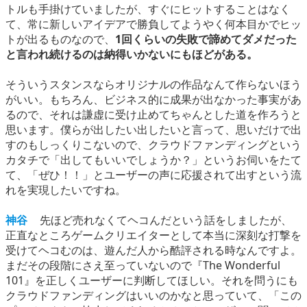
トルも手掛けていましたが、すぐにヒットすることはなく
て、常に新しいアイデアで勝負してようやく何本目かでヒッ
トが出るものなので、
1回くらいの失敗で諦めてダメだった
と言われ続けるのは納得いかないにもほどがある。
そういうスタンスならオリジナルの作品なんて作らないほう
がいい。もちろん、ビジネス的に成果が出なかった事実があ
るので、それは謙虚に受け止めてちゃんとした道を作ろうと
思います。僕らが出したい出したいと言って、思いだけで出
すのもしっくりこないので、クラウドファンディングという
カタチで「出してもいいでしょうか？」というお伺いをたて
て、「ぜひ！！」とユーザーの声に応援されて出すという流
れを実現したいですね。
神谷
先ほど売れなくてヘコんだという話をしましたが、
正直なところゲームクリエイターとして本当に深刻な打撃を
受けてヘコむのは、遊んだ人から酷評される時なんですよ。
まだその段階にさえ至っていないので『The Wonderful
101』を正しくユーザーに判断してほしい。それを問うにも
クラウドファンディングはいいのかなと思っていて、「この