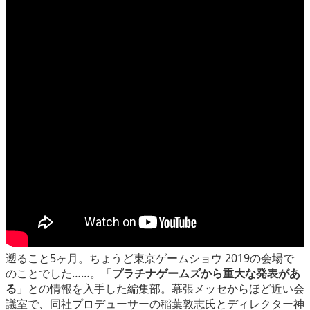
eスポーツ
遡ること5ヶ月。ちょうど東京ゲームショウ 2019の会場で
のことでした……。「
プラチナゲームズから重大な発表があ
る
」との情報を入手した編集部。幕張メッセからほど近い会
議室で、同社プロデューサーの稲葉敦志氏とディレクター神