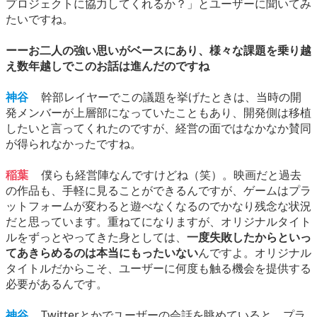
プロジェクトに協力してくれるか？」とユーザーに聞いてみ
たいですね。
ーーお二人の強い思いがベースにあり、様々な課題を乗り越
え数年越しでこのお話は進んだのですね
神谷
幹部レイヤーでこの議題を挙げたときは、当時の開
発メンバーが上層部になっていたこともあり、開発側は移植
したいと言ってくれたのですが、経営の面ではなかなか賛同
が得られなかったですね。
稲葉
僕らも経営陣なんですけどね（笑）。映画だと過去
の作品も、手軽に見ることができるんですが、ゲームはプラ
ットフォームが変わると遊べなくなるのでかなり残念な状況
だと思っています。重ねてになりますが、オリジナルタイト
ルをずっとやってきた身としては、
一度失敗したからといっ
てあきらめるのは本当にもったいない
んですよ。オリジナル
タイトルだからこそ、ユーザーに何度も触る機会を提供する
必要があるんです。
神谷
Twitterとかでユーザーの会話を眺めていると、プラ