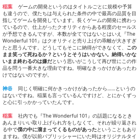
稲葉
ゲームの開発というのはタイトルごとに規模や予算
も違うので、僕たちは与えられた条件の中で最高の品質を目
指してゲームを開発しています。長くゲームの開発に携わっ
ているので、仕上がったクオリティからある程度のセールス
が予想できるんですが、本数が全てではないとはいえ『The
Wonderful 101』はクオリティと売り上げの乖離が大きすぎ
たと思うんです。どうしてもそこに納得ができなくて、
この
まま笑って死ねるか？というとそうはいかない。納得いかな
いまま終わるのは嫌だ
という思いがこうして再び世にこの作
品を問う一番大きな理由ですね。明確なきっかけがあったわ
けではないのですが。
神谷
同じく明確に何かきっかけがあったから……というの
はないですね。稲葉も言っているんですけど、とにかくずっ
と心に引っかかっていたんです。
稲葉
社内でも『The Wonderful 101』の話題になるとき
あんまりいい取り上げられ方をしなくて、それが繰り返され
る中で
僕の中に溜まってくるものがあった
ということもあり
ますね。僕が以前パブリッシャーにいた時はオリジナルタイ