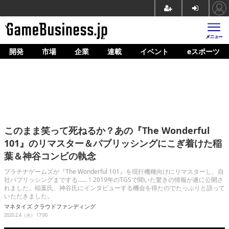
開発
市場
企業
連載
イベント
eスポーツ
ホーム
ゲーム開発
市場
マネタイズ
このまま笑って死ねるか？あの『The Wonderful
企業動向
101』のリマスター＆パブリッシングにこぎ着けた稲
葉＆神谷コンビの執念
人材育成
プラチナゲームズが『The Wonderful 101』を現行機種向けにリマスターし、自
産業政策
社パブリッシングまでする……！2019年のTGSで聞いた驚きの情報が遂に公開さ
れました。稲葉氏、神谷氏にインタビューする機会を得たのでたっぷりと語って
いただきました。
連載
マネタイズ
クラウドファンディング
2020.2.4（火） 17:00
イベント/セミナー