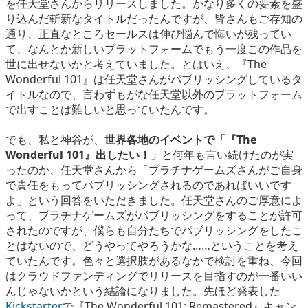
を任天堂さんからリリースしました。かなり多くの要素を盛
り込んだ斬新なタイトルだったんですが、皆さんもご存知の
通り、正直なところセールスは伸び悩んで悔いが残ってい
て、なんとか新しいプラットフォームでもう一度この作品を
世に出せないかと考えていました。とはいえ、『The
Wonderful 101』は任天堂さんがパブリッシングしているタ
イトルなので、言わずもがな任天堂以外のプラットフォーム
で出すことは難しいと思っていたんです。
でも、私と神谷が、
世界各地のイベントで「『The
Wonderful 101』出したい！」
と何年も言い続けたのが実
ったのか、任天堂さんから「プラチナゲームズさんがご自身
で責任をもってパブリッシングされるのであればいいです
よ」という回答をいただきました。任天堂さんのご厚意によ
って、プラチナゲームズがパブリッシングをすることが許可
されたのですが、僕らも自分たちでパブリッシングをしたこ
とはないので、どうやってやろうかな……ということを考え
ていたんです。色々と選択肢があるなかで検討を重ね、今回
はクラウドファンディングでリリースを目指すのが一番いい
んじゃないかという結論になりました。先ほど発表した
Kickstarter
で『The Wonderful 101: Remastered』キャン