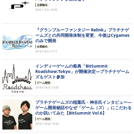
企業動向
2020.1.7(火) 18:00
『グランブルーファンタジー Relink』プラチナゲ
ームズとの共同開発体制を変更、今後はCygames
のみで開発
企業動向
2019.2.5(火) 17:17
インディーゲームの祭典「BitSummit
Roadshow:Tokyo」が開催決定―プラチナゲーム
ズもゲスト参加
ゲーム開発
2018.9.10(月) 10:00
プラチナゲームズの稲葉氏・神谷氏インタビュー―
ゲーム開発秘話やなぜ「ゲーム（ズ）」にこだわる
のか訊いてみた【BitSummit Vol.6】
ゲーム開発
2018.5.18(金) 19:30