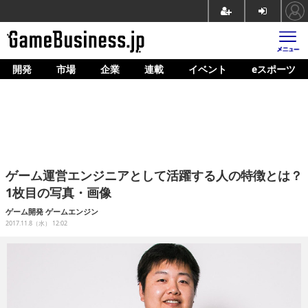
開発
市場
企業
連載
イベント
eスポーツ
ホーム
ゲーム開発
市場
マネタイズ
ゲーム運営エンジニアとして活躍する人の特徴とは？
企業動向
1枚目の写真・画像
人材育成
ゲーム開発
ゲームエンジン
2017.11.8（水） 12:02
産業政策
連載
イベント/セミナー