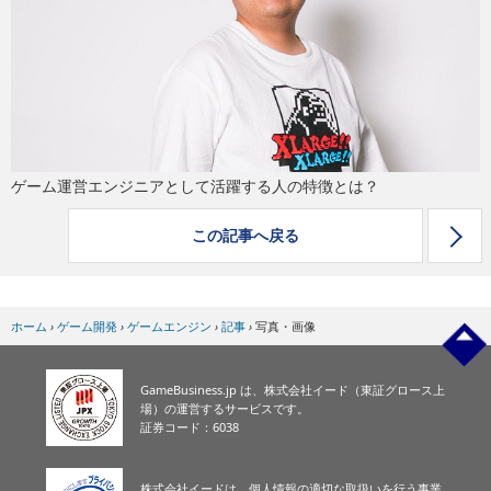
eスポーツ
ゲーム運営エンジニアとして活躍する人の特徴とは？
この記事へ戻る
ホーム
›
ゲーム開発
›
ゲームエンジン
›
記事
›
写真・画像
GameBusiness.jp は、株式会社イード（東証グロース上
場）の運営するサービスです。
証券コード：6038
株式会社イードは、個人情報の適切な取扱いを行う事業