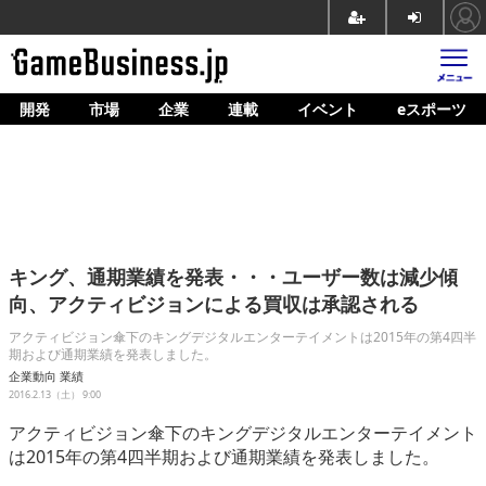
開発
市場
企業
連載
イベント
eスポーツ
ホーム
ゲーム開発
市場
マネタイズ
キング、通期業績を発表・・・ユーザー数は減少傾
企業動向
向、アクティビジョンによる買収は承認される
人材育成
アクティビジョン傘下のキングデジタルエンターテイメントは2015年の第4四半
期および通期業績を発表しました。
産業政策
企業動向
業績
2016.2.13（土） 9:00
連載
アクティビジョン傘下のキングデジタルエンターテイメント
は2015年の第4四半期および通期業績を発表しました。
イベント/セミナー