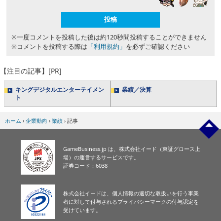
※一度コメントを投稿した後は約120秒間投稿することができません
※コメントを投稿する際は
「利用規約」
を必ずご確認ください
【注目の記事】[PR]
キングデジタルエンターテイメン
業績／決算
ト
ホーム
›
企業動向
›
業績
›
記事
GameBusiness.jp は、株式会社イード（東証グロース上
場）の運営するサービスです。
証券コード：6038
株式会社イードは、個人情報の適切な取扱いを行う事業
者に対して付与されるプライバシーマークの付与認定を
受けています。