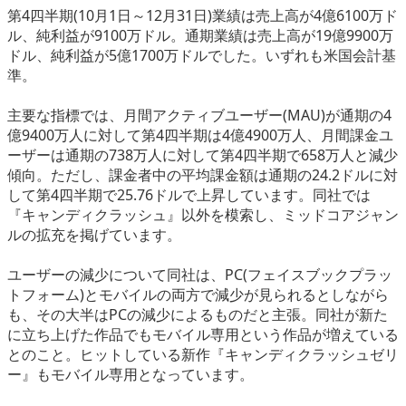
第4四半期(10月1日～12月31日)業績は売上高が4億6100万ド
eスポーツ
ル、純利益が9100万ドル。通期業績は売上高が19億9900万
ドル、純利益が5億1700万ドルでした。いずれも米国会計基
準。
主要な指標では、月間アクティブユーザー(MAU)が通期の4
億9400万人に対して第4四半期は4億4900万人、月間課金ユ
ーザーは通期の738万人に対して第4四半期で658万人と減少
傾向。ただし、課金者中の平均課金額は通期の24.2ドルに対
して第4四半期で25.76ドルで上昇しています。同社では
『キャンディクラッシュ』以外を模索し、ミッドコアジャン
ルの拡充を掲げています。
ユーザーの減少について同社は、PC(フェイスブックプラッ
トフォーム)とモバイルの両方で減少が見られるとしながら
も、その大半はPCの減少によるものだと主張。同社が新た
に立ち上げた作品でもモバイル専用という作品が増えている
とのこと。ヒットしている新作『キャンディクラッシュゼリ
ー』もモバイル専用となっています。