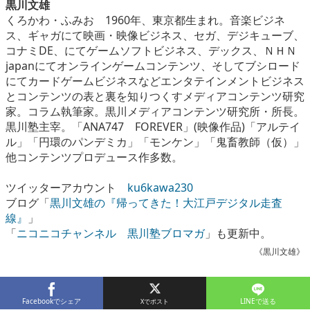
黒川文雄
くろかわ・ふみお 1960年、東京都生まれ。音楽ビジネ
ス、ギャガにて映画・映像ビジネス、セガ、デジキューブ、
コナミDE、にてゲームソフトビジネス、デックス、ＮＨＮ
japanにてオンラインゲームコンテンツ、そしてブシロード
にてカードゲームビジネスなどエンタテインメントビジネス
とコンテンツの表と裏を知りつくすメディアコンテンツ研究
家。コラム執筆家。黒川メディアコンテンツ研究所・所長。
黒川塾主宰。「ANA747 FOREVER」(映像作品)「アルテイ
ル」「円環のパンデミカ」「モンケン」「鬼畜教師（仮）」
他コンテンツプロデュース作多数。
ツイッターアカウント
ku6kawa230
ブログ「
黒川文雄の『帰ってきた！大江戸デジタル走査
線』
」
「
ニコニコチャンネル 黒川塾ブロマガ
」も更新中。
《黒川文雄》
Facebookでシェア
LINEで送る