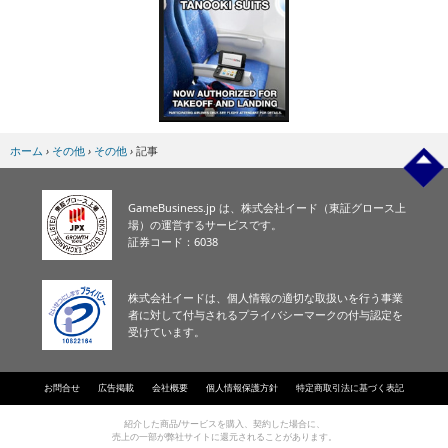
ホーム
›
その他
›
その他
›
記事
GameBusiness.jp は、株式会社イード（東証グロース上
場）の運営するサービスです。
証券コード：6038
株式会社イードは、個人情報の適切な取扱いを行う事業
者に対して付与されるプライバシーマークの付与認定を
受けています。
お問合せ
広告掲載
会社概要
個人情報保護方針
特定商取引法に基づく表記
紹介した商品/サービスを購入、契約した場合に、
売上の一部が弊社サイトに還元されることがあります。