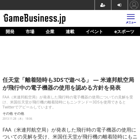
開発
市場
企業
連載
イベント
eスポーツ
ホーム
ゲーム開発
市場
マネタイズ
任天堂「離着陸時も3DSで遊べる」 ― 米連邦航空局
企業動向
が飛行中の電子機器の使用を認める方針を発表
人材育成
FAA（米連邦航空局）が発表した飛行時の電子機器の使用についての見解を受
け、米国任天堂が飛行機の離着陸時にもニンテンドー3DSを使用できると
Twitterでアピールしています。
産業政策
その他
その他
2013.11.28（木） 18:06
連載
FAA（米連邦航空局）が発表した飛行時の電子機器の使用に
イベント/セミナー
ついての見解を受け、米国任天堂が飛行機の離着陸時にもニ