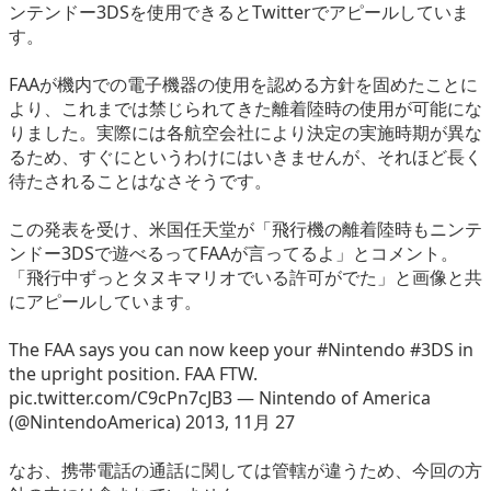
ンテンドー3DSを使用できるとTwitterでアピールしていま
eスポーツ
す。
FAAが機内での電子機器の使用を認める方針を固めたことに
より、これまでは禁じられてきた離着陸時の使用が可能にな
りました。実際には各航空会社により決定の実施時期が異な
るため、すぐにというわけにはいきませんが、それほど長く
待たされることはなさそうです。
この発表を受け、米国任天堂が「飛行機の離着陸時もニンテ
ンドー3DSで遊べるってFAAが言ってるよ」とコメント。
「飛行中ずっとタヌキマリオでいる許可がでた」と画像と共
にアピールしています。
The FAA says you can now keep your #Nintendo #3DS in
the upright position. FAA FTW.
pic.twitter.com/C9cPn7cJB3 ― Nintendo of America
(@NintendoAmerica) 2013, 11月 27
なお、携帯電話の通話に関しては管轄が違うため、今回の方