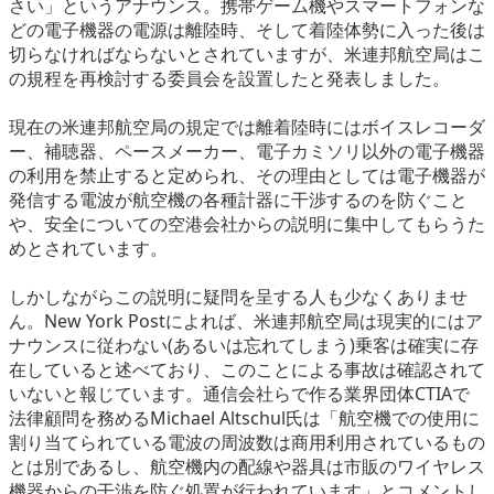
さい」というアナウンス。携帯ゲーム機やスマートフォンな
eスポーツ
どの電子機器の電源は離陸時、そして着陸体勢に入った後は
切らなければならないとされていますが、米連邦航空局はこ
の規程を再検討する委員会を設置したと発表しました。
現在の米連邦航空局の規定では離着陸時にはボイスレコーダ
ー、補聴器、ペースメーカー、電子カミソリ以外の電子機器
の利用を禁止すると定められ、その理由としては電子機器が
発信する電波が航空機の各種計器に干渉するのを防ぐこと
や、安全についての空港会社からの説明に集中してもらうた
めとされています。
しかしながらこの説明に疑問を呈する人も少なくありませ
ん。New York Postによれば、米連邦航空局は現実的にはア
ナウンスに従わない(あるいは忘れてしまう)乗客は確実に存
在していると述べており、このことによる事故は確認されて
いないと報じています。通信会社らで作る業界団体CTIAで
法律顧問を務めるMichael Altschul氏は「航空機での使用に
割り当てられている電波の周波数は商用利用されているもの
とは別であるし、航空機内の配線や器具は市販のワイヤレス
機器からの干渉を防ぐ処置が行われています」とコメントし