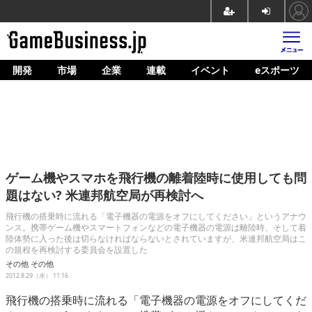
開発
市場
企業
連載
イベント
eスポーツ
ホーム
ゲーム開発
市場
マネタイズ
ゲーム機やスマホを飛行機の離着陸時に使用しても問
企業動向
題はない? 米連邦航空局が再検討へ
人材育成
飛行機の搭乗時に流れる「電子機器の電源をオフにしてください」というアナウ
ンス。携帯ゲーム機やスマートフォンなどの電子機器の電源は離陸時、そして着
陸体勢に入った後は切らなければならないとされていますが、米連邦航空局はこ
産業政策
の規程を再検討する委員会を設置した
その他
その他
連載
2012.8.29（水） 11:16
イベント/セミナー
飛行機の搭乗時に流れる「電子機器の電源をオフにしてくだ