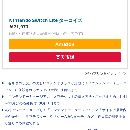
Nintendo Switch Lite ターコイズ
￥21,970
(価格・在庫状況は記事公開時点のものです)
Amazon
楽天市場
《茶っプリン@インサイド》
『ゼルダの伝説』の美しいステンドグラスが話題に！「ニンテンドーミュージ
アム」に併設されるカフェの装飾に注目集まる
「ニンテンドーミュージアム」入館チケットの購入方法・注意点まとめ―10月
～11月分の応募受付は8月31日まで！
花札のワークショップも！「ニンテンドーミュージアム」公式サイトで展示内
容が紹介―「ラブテスター」や『ゲーム&ウォッチ』など、任天堂の歴史を振
り返りつつ体験できる