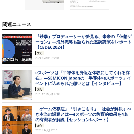
関連ニュース
『鉄拳』プロデューサーが夢見る、未来の「仮想ゲ
ーセン」―海外戦略も語られた基調講演をレポート
【CEDEC2024】
文化
2024.8.28(水) 19:30
eスポーツは「半導体を身近な体験にしてくれる存
在」―SEMICON Japanの「半導体×eスポーツ」イ
ベントに込められた想いとは【インタビュー】
文化
2023.12.11(月) 17:00
「ゲーム依存症」「引きこもり」…社会が解決すべ
き本当の課題とは―eスポーツの教育的効果を4名
の有識者が解説【セッションレポート】
文化
2024.4.9(火) 17:10