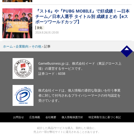
『スト6』や『PUBG MOBILE』で好成績！―日本
チーム／日本人選手 タイトル別 成績まとめ【eス
ポーツワールドカップ】
文化
2024.8.26(月) 20:00
ホーム
›
企業動向
›
その他
›
記事
GameBusiness.jp は、株式会社イード（東証グロース上
場）の運営するサービスです。
証券コード：6038
株式会社イードは、個人情報の適切な取扱いを行う事業
者に対して付与されるプライバシーマークの付与認定を
受けています。
お問合せ
広告掲載
会社概要
個人情報保護方針
特定商取引法に基づく表記
紹介した商品/サービスを購入、契約した場合に、
売上の一部が弊社サイトに還元されることがあります。