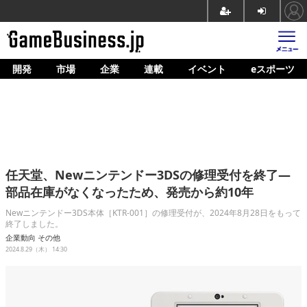
開発
市場
企業
連載
イベント
eスポーツ
ホーム
ゲーム開発
市場
マネタイズ
任天堂、Newニンテンドー3DSの修理受付を終了―
企業動向
部品在庫がなくなったため、発売から約10年
人材育成
Newニンテンドー3DS本体［KTR-001］の修理受付が、2024年8月28日をもって
終了しました。
産業政策
企業動向
その他
2024.8.29（木） 14:30
連載
イベント/セミナー