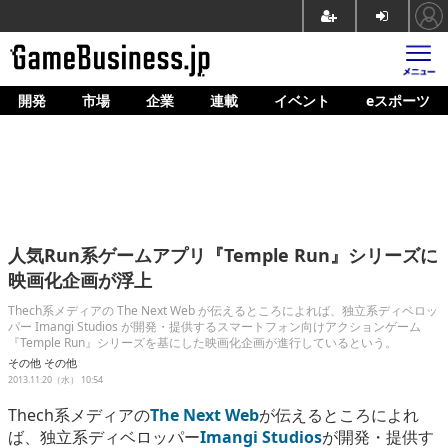
開発
市場
企業
連載
イベント
eスポーツ
ホーム
ゲーム開発
市場
マネタイズ
人気Run系ゲームアプリ『Temple Run』シリーズに
企業動向
映画化企画が浮上
人材育成
Thech系メディアの The Next Web が伝えるところによれば、独立系ディベロッ
パー Imangi Studios が開発・提供するスマートフォン向けアクションゲーム
『Temple Run』シリーズを基にした映画化企画が進行しているという。
産業政策
その他
その他
2013.11.20（水） 10:54
連載
Thech系メディアの
The Next Web
が伝えるところによれ
イベント/セミナー
ば、独立系ディベロッパー
Imangi Studios
が開発・提供す