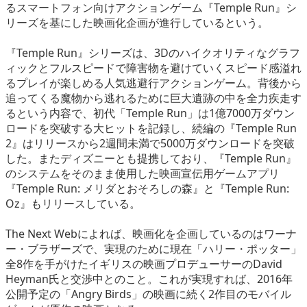
るスマートフォン向けアクションゲーム『Temple Run』シ
eスポーツ
リーズを基にした映画化企画が進行しているという。
『Temple Run』シリーズは、3Dのハイクオリティなグラフ
ィックとフルスピードで障害物を避けていくスピード感溢れ
るプレイが楽しめる人気逃避行アクションゲーム。背後から
追ってくる魔物から逃れるために巨大遺跡の中を全力疾走す
るという内容で、初代「Temple Run」は1億7000万ダウン
ロードを突破する大ヒットを記録し、続編の『Temple Run
2』はリリースから2週間未満で5000万ダウンロードを突破
した。またディズニーとも提携しており、『Temple Run』
のシステムをそのまま使用した映画宣伝用ゲームアプリ
『Temple Run: メリダとおそろしの森』と『Temple Run:
Oz』もリリースしている。
The Next Webによれば、映画化を企画しているのはワーナ
ー・ブラザーズで、実現のために現在「ハリー・ポッター」
全8作を手がけたイギリスの映画プロデューサーのDavid
Heyman氏と交渉中とのこと。これが実現すれば、2016年
公開予定の「Angry Birds」の映画に続く2作目のモバイル